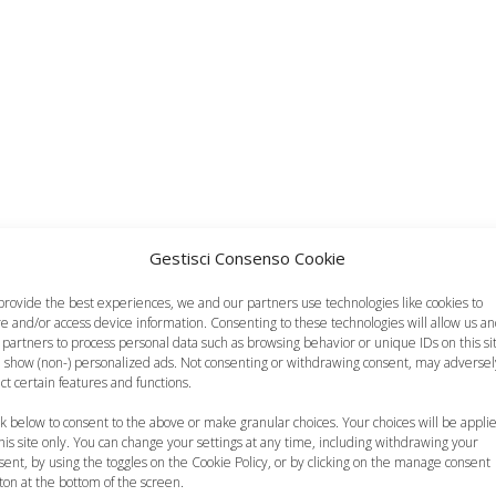
 perché | Tutto Mamma
Gestisci Consenso Cookie
provide the best experiences, we and our partners use technologies like cookies to
re and/or access device information. Consenting to these technologies will allow us a
 partners to process personal data such as browsing behavior or unique IDs on this si
 show (non-) personalized ads. Not consenting or withdrawing consent, may adversel
ect certain features and functions.
uò allattare al
ck below to consent to the above or make granular choices. Your choices will be appli
eno con il
Allattare al seno
La mamma che
this site only. You can change your settings at any time, including withdrawing your
capezzolo
quando si è fuori
allatta i figli delle altr
sent, by using the toggles on the Cookie Policy, or by clicking on the manage consent
ton at the bottom of the screen.
ntroflesso?
casa, ecco come…
donne