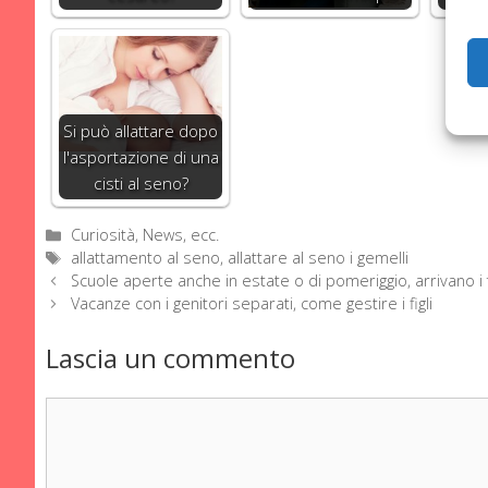
Si può allattare dopo
l'asportazione di una
cisti al seno?
Categorie
Curiosità, News, ecc.
Tag
allattamento al seno
,
allattare al seno i gemelli
Scuole aperte anche in estate o di pomeriggio, arrivano i 
Vacanze con i genitori separati, come gestire i figli
Lascia un commento
Commento