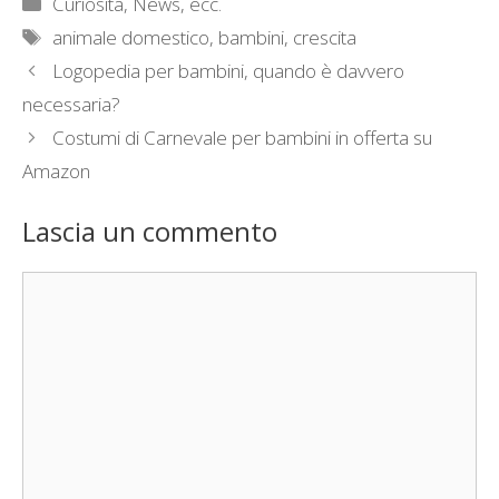
Categorie
Curiosità, News, ecc.
Tag
animale domestico
,
bambini
,
crescita
Logopedia per bambini, quando è davvero
necessaria?
Costumi di Carnevale per bambini in offerta su
Amazon
Lascia un commento
Commento