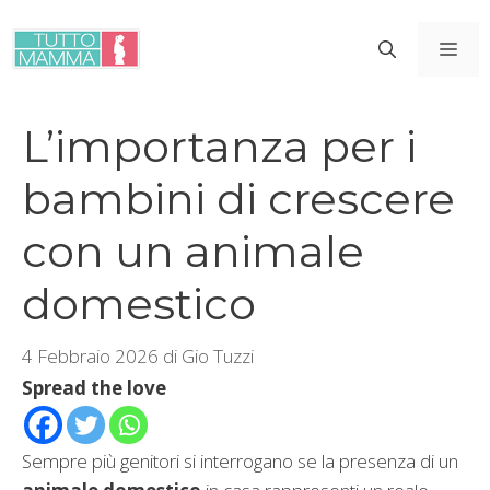
Vai
al
ME
contenuto
L’importanza per i
bambini di crescere
con un animale
domestico
4 Febbraio 2026
di
Gio Tuzzi
Spread the love
Sempre più genitori si interrogano se la presenza di un