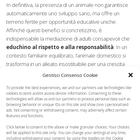
In definitiva, la presenza di un animale non garantisce
automaticamente uno sviluppo sano, ma offre un
terreno fertile per opportunità educative uniche.
Affinché questi benefici si concretizzino, è
indispensabile la mediazione di adulti consapevoli che
educhino al rispetto e alla responsabilità
. In un
contesto familiare equilibrato, l’animale domestico si
trasforma in un alleato insostituibile per una crescita
armonica e consapevole. Sicuramente avere al proprio
Gestisci Consenso Cookie
fianco un cane o un gatto può aiutare il bambino a
To provide the best experiences, we and our partners use technologies like
sentirsi più sereno.
cookies to store and/or access device information. Consenting to these
technologies will allow us and our partners to process personal data such as
Leggi anche:
browsing behavior or unique IDs on this site and show (non-) personalized
ads. Not consenting or withdrawing consent, may adversely affect certain
features and functions.
Click below to consent to the above or make granular choices. Your choices
will be applied to this site only. You can change your settings at any time,
Giornata Mondiale
including withdrawing your consent, by using the toggles on the Cookie