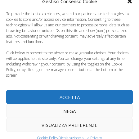
Gestisci Consenso Cookie
To provide the best experiences, we and our partners use technologies like
cookies to store and/or access device information. Consenting to these
Salve io ho una domanda, sono alla 15 + 4 di
technologies will allow us and our partners to process personal data such as
browsing behavior or unique IDs on this site and show (non-) personalized
gravidanza per me la seconda, il mio ginecolo
ads. Not consenting or withdrawing consent, may adversely affect certain
mi ha detto che se nella prima gravidanza la
features and functions.
toxo, la citomegalovirus e la rosolia ero
Click below to consent to the above or make granular choices. Your choices
negativa non devo ripetere le stesse analisi.
will be applied to this site only. You can change your settings at any time,
including withdrawing your consent, by using the toggles on the Cookie
Tornata a casa ho visto le vecchie analisi ed
Policy, or by clicking on the manage consent button at the bottom of the
erano negative più precisamente soggetto
screen.
recettivo ma non riesco a capire che significa.
Per sicurezza le ho rifatte ma secondo voi
ACCETTA
andavano rifatte o sono tranquilla già così.
Grazie mille per le risposte
NEGA
VISUALIZZA PREFERENZE
Rispondi
Cookie Policy
Dichiarazione sulla Privacy