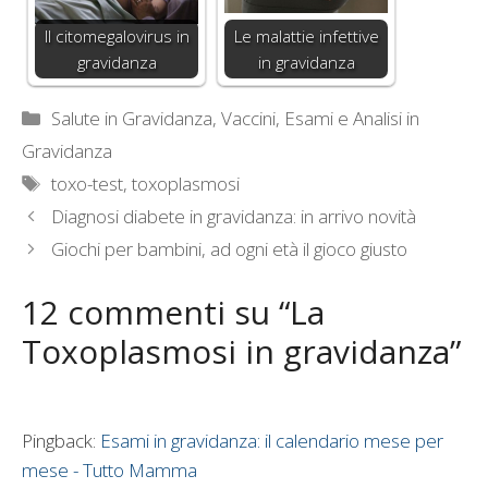
Il citomegalovirus in
Le malattie infettive
gravidanza
in gravidanza
Categorie
Salute in Gravidanza
,
Vaccini, Esami e Analisi in
Gravidanza
Tag
toxo-test
,
toxoplasmosi
Diagnosi diabete in gravidanza: in arrivo novità
Giochi per bambini, ad ogni età il gioco giusto
12 commenti su “La
Toxoplasmosi in gravidanza”
Pingback:
Esami in gravidanza: il calendario mese per
mese - Tutto Mamma