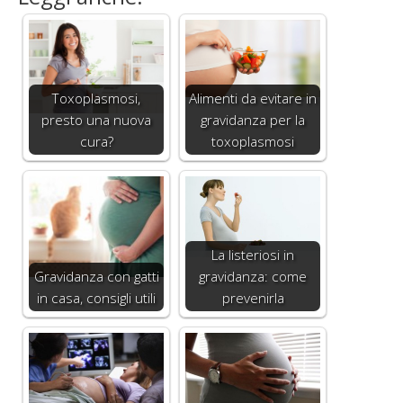
Toxoplasmosi,
Alimenti da evitare in
presto una nuova
gravidanza per la
cura?
toxoplasmosi
La listeriosi in
Gravidanza con gatti
gravidanza: come
in casa, consigli utili
prevenirla