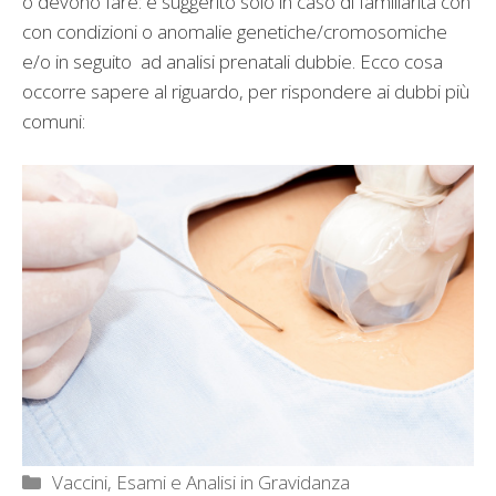
o devono fare: è suggerito solo in caso di familiarità con
con condizioni o anomalie genetiche/cromosomiche
e/o in seguito ad analisi prenatali dubbie. Ecco cosa
occorre sapere al riguardo, per rispondere ai dubbi più
comuni:
Categorie
Vaccini, Esami e Analisi in Gravidanza