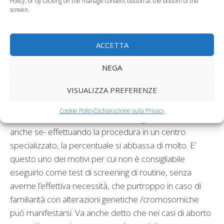
Policy, or by clicking on the manage consent button at the bottom of the
screen.
Il prelievo dei villi coriali può
ACCETTA
causare un aborto
NEGA
spontaneo?
VISUALIZZA PREFERENZE
Il prelievo dei villi coriali (o villocentesi o CVS)
può causare un aborto spontaneo?
Effettivamente
Cookie Policy
Dichiarazione sulla Privacy
il rischio c’è e si attesta ad un caso ogni 100 donne,
anche se- effettuando la procedura in un centro
specializzato, la percentuale si abbassa di molto. E’
questo uno dei motivi per cui non è consigliabile
eseguirlo come test di screening di routine, senza
averne l’effettiva necessità, che purtroppo in caso di
familiarità con alterazioni genetiche /cromosomiche
può manifestarsi. Va anche detto che nei casi di aborto