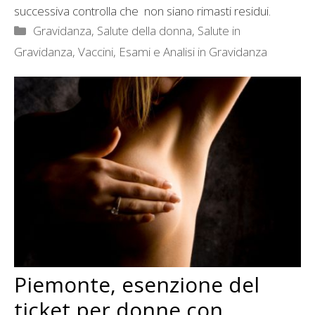
successiva controlla che
non siano rimasti residui.
Categorie
Gravidanza
,
Salute della donna
,
Salute in
Gravidanza
,
Vaccini, Esami e Analisi in Gravidanza
Piemonte, esenzione del
ticket per donne con