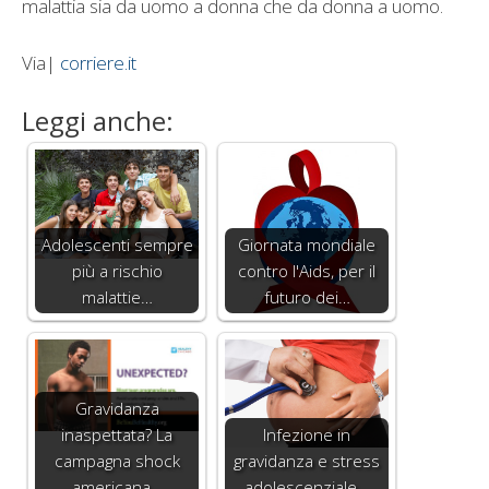
malattia sia da uomo a donna che da donna a uomo.
Via|
corriere.it
Leggi anche:
Adolescenti sempre
Giornata mondiale
più a rischio
contro l'Aids, per il
malattie…
futuro dei…
Gravidanza
inaspettata? La
Infezione in
campagna shock
gravidanza e stress
americana…
adolescenziale…