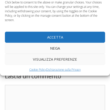
l’infezione”
Click below to consent to the above or make granular choices. Your choices
will be applied to this site only. You can change your settings at any time,
including withdrawing your consent, by using the toggles on the Cookie
Policy, or by clicking on the manage consent button at the bottom of the
Pingback:
HIV: il rischio contagio raddoppia in
screen.
gravidanza - MedicinaLive.com
ACCETTA
NEGA
Pingback:
Hiv: in aumento i baby contagiati a Milano -
MedicinaLive
VISUALIZZA PREFERENZE
Cookie Policy
Dichiarazione sulla Privacy
Lascia un commento
Commento