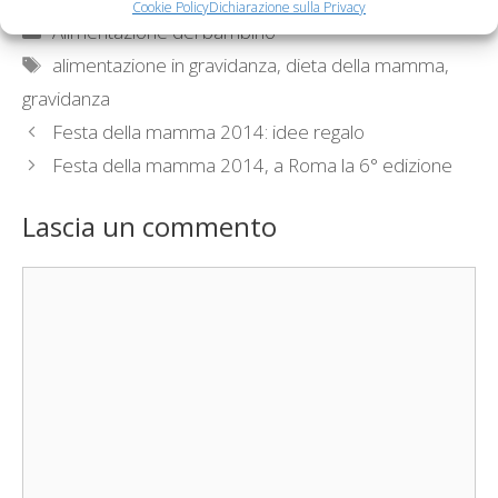
Cookie Policy
Dichiarazione sulla Privacy
Categorie
Alimentazione del bambino
Tag
alimentazione in gravidanza
,
dieta della mamma
,
gravidanza
Festa della mamma 2014: idee regalo
Festa della mamma 2014, a Roma la 6° edizione
Lascia un commento
Commento