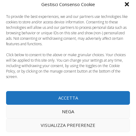
Gestisci Consenso Cookie
Dieta vegetariana in
Dieta vegetariana ai
gravidanza? Sì, può
bambini: quali regole
To provide the best experiences, we and our partners use technologies like
cookies to store and/or access device information. Consenting to these
con qualche…
seguire?
technologies will allow us and our partners to process personal data such as
browsing behavior or unique IDs on this site and show (non-) personalized
ads. Not consenting or withdrawing consent, may adversely affect certain
features and functions.
Click below to consent to the above or make granular choices. Your choices
will be applied to this site only. You can change your settings at any time,
La dieta in
La voglia di cibo
including withdrawing your consent, by using the toggles on the Cookie
gravidanza può
spazzatura passa
Policy, or by clicking on the manage consent button at the bottom of the
modificare i ritmi…
dalla mamma al…
screen.
ACCETTA
NEGA
Come insegnare al
Dieta del bambino: il
bambino a mangiare
cibo spazzatura
VISUALIZZA PREFERENZE
bene
compromette lo…