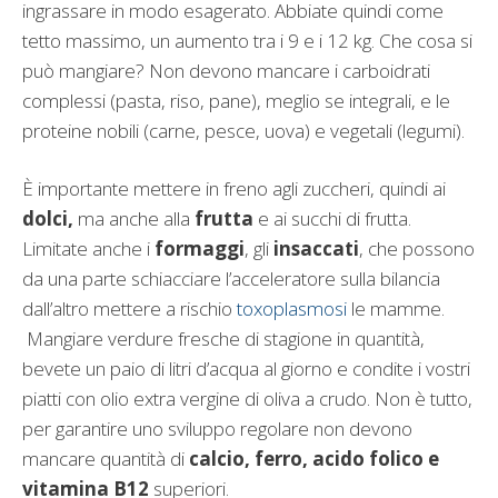
ingrassare in modo esagerato. Abbiate quindi come
tetto massimo, un aumento tra i 9 e i 12 kg. Che cosa si
può mangiare? Non devono mancare i carboidrati
complessi (pasta, riso, pane), meglio se integrali, e le
proteine nobili (carne, pesce, uova) e vegetali (legumi).
È importante mettere in freno agli zuccheri, quindi ai
dolci,
ma anche alla
frutta
e ai succhi di frutta.
Limitate anche i
formaggi
, gli
insaccati
, che possono
da una parte schiacciare l’acceleratore sulla bilancia
dall’altro mettere a rischio
toxoplasmosi
le mamme.
Mangiare verdure fresche di stagione in quantità,
bevete un paio di litri d’acqua al giorno e condite i vostri
piatti con olio extra vergine di oliva a crudo. Non è tutto,
per garantire uno sviluppo regolare non devono
mancare quantità di
calcio, ferro, acido folico e
vitamina B12
superiori.