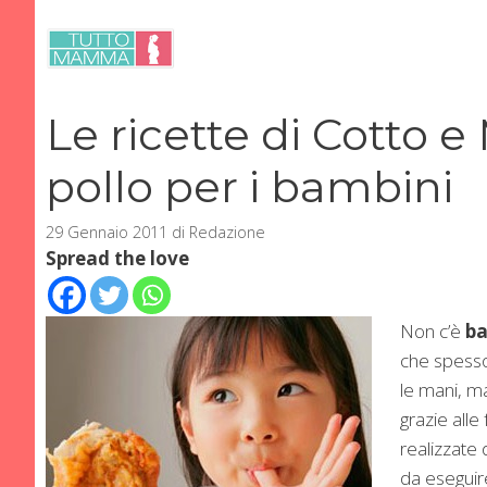
Vai
al
contenuto
Le ricette di Cotto e
pollo per i bambini
29 Gennaio 2011
di
Redazione
Spread the love
Non c’è
b
che spesso
le mani, ma
grazie alle 
realizzate
da eseguire