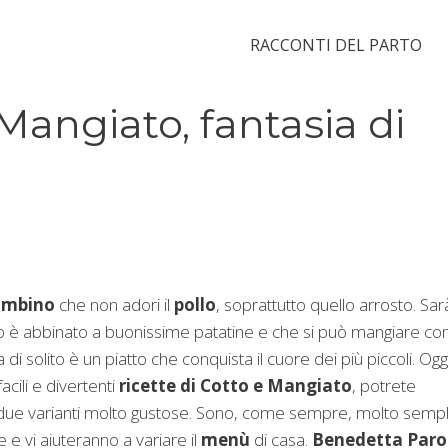
RACCONTI DEL PARTO
 Mangiato, fantasia di
ambino
che non adori il
pollo
, soprattutto quello arrosto. Sar
 è abbinato a buonissime patatine e che si può mangiare co
 di solito è un piatto che conquista il cuore dei più piccoli. Ogg
facili e divertenti
ricette di Cotto e Mangiato
, potrete
 due varianti molto gustose. Sono, come sempre, molto sempli
 e vi aiuteranno a variare il
menù
di casa.
Benedetta Paro