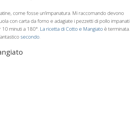
e patatine, come fosse un’impanatura. Mi raccomando devono
uola con carta da forno e adagiate i pezzetti di pollo impanati
r 10 minuti a 180°.
La ricetta di Cotto e Mangiato
è terminata.
fantastico
secondo
.
mangiato