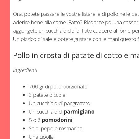
Ora, potete passare le vostre listarelle di pollo nell
aderire bene alla carne. Fatto? Ricoprite poi una casser
aggiungete un cucchiaio d’olio. Fate cuocere al forno pe
Un pizzico di sale e potete gustare con le mani questo 
Pollo in crosta di patate di cotto e 
Ingredienti
700 gr di pollo porzionato
3 patate piccole
Un cucchiaio di pangrattato
Un cucchiaio di
parmigiano
5 o 6
pomodorini
Sale, pepe e rosmarino
Una cipolla