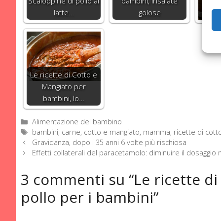
Scaloppine di pollo al
bambini, insalate
M
latte…
golose
sfo
Le ricette di Cotto e
Mangiato per
bambini, lo…
Categorie
Alimentazione del bambino
Tag
bambini
,
carne
,
cotto e mangiato
,
mamma
,
ricette di cot
Gravidanza, dopo i 35 anni 6 volte più rischiosa
Effetti collaterali del paracetamolo: diminuire il dosaggio
3 commenti su “Le ricette di
pollo per i bambini”