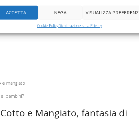
angiato, le
Mangiato per
Mangiato per
gliette alla…
bambini, fusilli con…
bambini, pesce finto
ACCETTA
NEGA
VISUALIZZA PREFERENZ
Cookie Policy
Dichiarazione sulla Privacy
to e mangiato
 nei bambini?
 Cotto e Mangiato, fantasia di