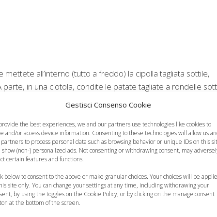
 mettete all’interno (tutto a freddo) la cipolla tagliata sottile,
 A parte, in una ciotola, condite le patate tagliate a rondelle sotti
ale e il pepe. Ora, mescolate e distribuite le patate sul pollo, nel
Gestisci Consenso Cookie
inuti sul gas il vostro piatto e poi infornatelo a 200° finché 
provide the best experiences, we and our partners use technologies like cookies to
 golosi, perché un
piatto semplice
, ma completo.
re and/or access device information. Consenting to these technologies will allow us a
 partners to process personal data such as browsing behavior or unique IDs on this si
 show (non-) personalized ads. Not consenting or withdrawing consent, may adversel
ect certain features and functions.
ck below to consent to the above or make granular choices. Your choices will be appli
this site only. You can change your settings at any time, including withdrawing your
sent, by using the toggles on the Cookie Policy, or by clicking on the manage consent
ton at the bottom of the screen.
ette di Cotto e
Ricette di Cotto e
Ricette di Cotto e