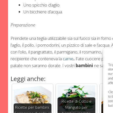
Uno spicchio d’aglio
Un bicchiere d’acqua.
Preparazione
Prendete una teglia utilizzabile sia sul fuoco sia in forno e
l’aglio, il pollo, i pomodorini, un pizzico di sale e l’acqua.
con l’olio, il pangrattato, il parmigiano, il rosmarino, il s
recipiente che conteneva la
carne
.
Fate cuocere per 20 m
To 
patate non saranno dorate. I vostri
bambini
ne saranno
sto
our
Leggi anche:
and
aff
Cli
to 
Ricette di Cotto e
con
but
Ricette per bambini:
Mangiato per
Le ric