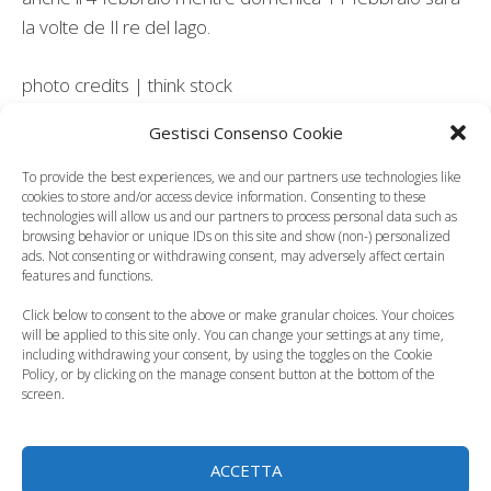
la volte de Il re del lago.
photo credits | think stock
Gestisci Consenso Cookie
Leggi anche:
To provide the best experiences, we and our partners use technologies like
cookies to store and/or access device information. Consenting to these
technologies will allow us and our partners to process personal data such as
browsing behavior or unique IDs on this site and show (non-) personalized
ads. Not consenting or withdrawing consent, may adversely affect certain
Carnevale 2018,
Carnevale, i migliori
features and functions.
cinque proposte per
appuntamenti per i
Click below to consent to the above or make granular choices. Your choices
i bambini -…
bambini
will be applied to this site only. You can change your settings at any time,
including withdrawing your consent, by using the toggles on the Cookie
Policy, or by clicking on the manage consent button at the bottom of the
screen.
Carnevale 2010: gli
Carnevale per i
ACCETTA
appuntamenti in giro
bambini, le sfilate del