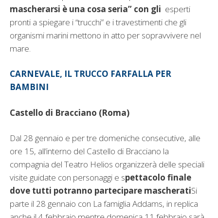
mascherarsi è una cosa seria” con gli
esperti
pronti a spiegare i “trucchi” e i travestimenti che gli
organismi marini mettono in atto per sopravvivere nel
mare.
CARNEVALE, IL TRUCCO FARFALLA PER
BAMBINI
Castello di Bracciano (Roma)
Dal 28 gennaio e per tre domeniche consecutive, alle
ore 15, all’interno del Castello di Bracciano la
compagnia del Teatro Helios organizzerà delle speciali
visite guidate con personaggi e s
pettacolo finale
dove tutti potranno partecipare mascherati
Si
parte il 28 gennaio con La famiglia Addams, in replica
anche il 4 febbraio mentre domenica 11 febbraio sarà