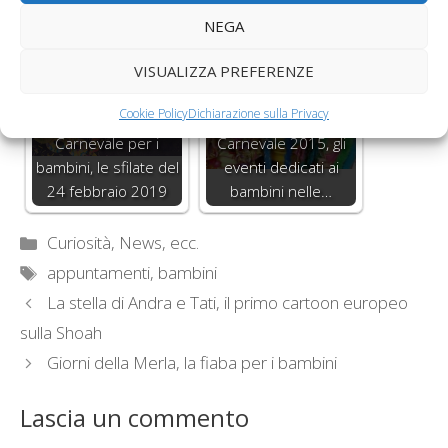
per l'Italia
2 e 3 marzo 2019
NEGA
VISUALIZZA PREFERENZE
Cookie Policy
Dichiarazione sulla Privacy
Carnevale per i
Carnevale 2015, gli
bambini, le sfilate del
eventi dedicati ai
24 febbraio 2019
bambini nelle…
Categorie
Curiosità, News, ecc.
Tag
appuntamenti
,
bambini
La stella di Andra e Tati, il primo cartoon europeo
sulla Shoah
Giorni della Merla, la fiaba per i bambini
Lascia un commento