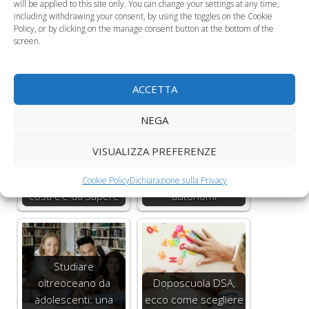
will be applied to this site only. You can change your settings at any time,
including withdrawing your consent, by using the toggles on the Cookie
Policy, or by clicking on the manage consent button at the bottom of the
screen.
Scuola,
L'autonomia del
autorizzazione dei
bambino accresce la
genitori per l’uscita…
fiducia in sè stesso
ACCETTA
NEGA
VISUALIZZA PREFERENZE
Primo giorno di
I bambini iperprotetti
scuola materna,
non crescono
Cookie Policy
Dichiarazione sulla Privacy
cosa c'è da sapere
autonomi
Studiare
oltreoceano da
Doposcuola DSA,
adolescenti: una
ecco come scegliere