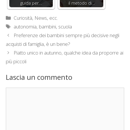
guida per…
il metodo di…
Categorie
Curiosità, News, ecc.
Tag
autonomia
,
bambini
,
scuola
Preferenze dei bambini sempre più decisive negli
acquisti di famiglia, è un bene?
Piatto unico in autunno, qualche idea da proporre ai
più piccoli
Lascia un commento
Commento