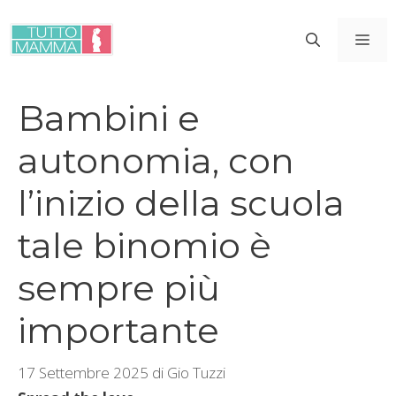
Vai
al
ME
contenuto
Bambini e
autonomia, con
l’inizio della scuola
tale binomio è
sempre più
importante
17 Settembre 2025
di
Gio Tuzzi