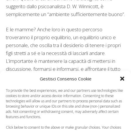
suggerito dallo psicoanalista D. W. Winnicott, è
semplicemente un “ambiente sufficientemente buono”.
E le mamme? Anche loro in questo percorso
troveranno il proprio equilibrio, un equilibrio unico e
personale, che oscilla tra il desiderio di tenere i propri
figli stretti a sé e la necessità di lasciarli andare.
L’importante è mantenere la capacità di mettersi in
discussione, formarsi e informarsi, e affrontare il tutto
con spirito critico e flessibilità. Non si può essere
Gestisci Consenso Cookie
perfetti, ma si può provare a migliorare attraverso gli
To provide the best experiences, we and our partners use technologies like
inevitabili errori, l’importante è rendersene sempre
cookies to store and/or access device information. Consenting to these
conto.
technologies will allow us and our partners to process personal data such as
browsing behavior or unique IDs on this site and show (non-) personalized
ads. Not consenting or withdrawing consent, may adversely affect certain
Leggi anche:
features and functions.
Click below to consent to the above or make granular choices. Your choices