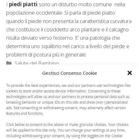
I
piedi piatti
sono un disturbo molto comune nella
popolazione occidentale. Si parla di piede piatto
quando il piede non presenta la caratteristica curvatura
che costituisce il cosiddetto arco plantare e il calcagno
risulta deviato verso l’esterno. E’ una patologia che
determina uno squilibrio nel carico a livello del piede e
problemi di postura più in generale.
Categorie
Salute del Bambino
Gestisci Consenso Cookie
To provide the best experiences, we and our partners use technologies like
cookies to store and/or access device information. Consenting to these
technologies will allow us and our partners to process personal data such as
browsing behavior or unique IDs on this site and show (non-) personalized
ads. Not consenting or withdrawing consent, may adversely affect certain
features and functions.
Click below to consent to the above or make granular choices. Your choices
will be applied to this site only. You can change your settings at any time,
including withdrawing your consent, by using the toggles on the Cookie