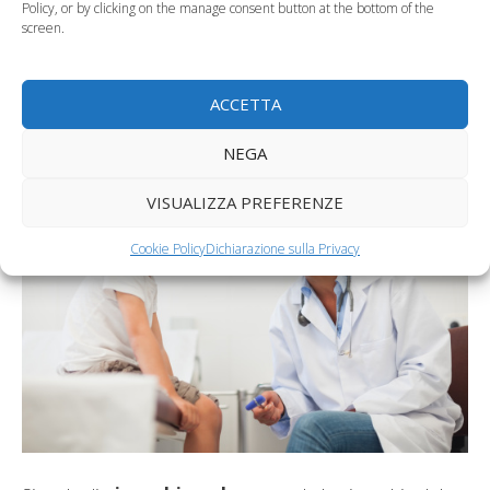
Policy, or by clicking on the manage consent button at the bottom of the
screen.
Ginocchio valgo nel
ACCETTA
bambino, le cause e le cure
NEGA
VISUALIZZA PREFERENZE
Cookie Policy
Dichiarazione sulla Privacy