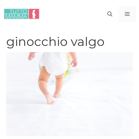
Vai
al
ME
contenuto
ginocchio valgo