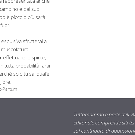
è rappresentata anche
 bambino e dal suo
mbo è piccolo più sarà
fuori.
espulsiva sfrutterai al
 muscolatura
effettuare le spinte,
on tutta probabilità farai
erché solo tu sai qual’è
iore.
st-Partum
Tuttomamma è parte dell' AR
editoriale comprende siti t
sul contributo di appassionat