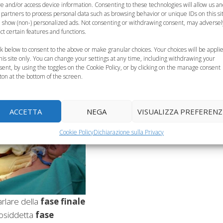
re and/or access device information. Consenting to these technologies will allow us a
 partners to process personal data such as browsing behavior or unique IDs on this si
 show (non-) personalized ads. Not consenting or withdrawing consent, may adversel
ect certain features and functions.
espulsiva
ck below to consent to the above or make granular choices. Your choices will be appli
to
this site only. You can change your settings at any time, including withdrawing your
sent, by using the toggles on the Cookie Policy, or by clicking on the manage consent
ton at the bottom of the screen.
ACCETTA
NEGA
VISUALIZZA PREFERENZ
Cookie Policy
Dichiarazione sulla Privacy
arlare della
fase finale
 cosiddetta
fase