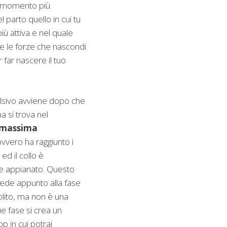
 il momento più
 parto quello in cui tu
iù attiva e nel quale
tte le forze che nascondi
 far nascere il tuo
ulsivo avviene dopo che
na si trova nel
 massima
ovvero ha raggiunto i
 ed il collo è
 appianato. Questo
de appunto alla fase
solito, ma non è una
ue fase si crea un
 in cui potrai