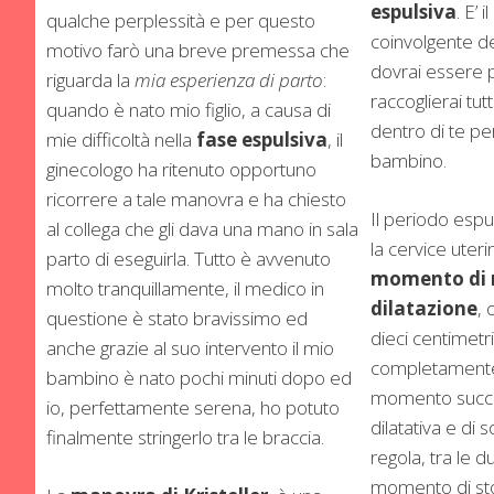
espulsiva
. E’
qualche perplessità e per questo
coinvolgente del
motivo farò una breve premessa che
dovrai essere p
riguarda la
mia esperienza di parto
:
raccoglierai tu
quando è nato mio figlio, a causa di
dentro di te per
mie difficoltà nella
fase espulsiva
, il
bambino.
ginecologo ha ritenuto opportuno
ricorrere a tale manovra e ha chiesto
Il periodo esp
al collega che gli dava una mano in sala
la cervice uteri
parto di eseguirla. Tutto è avvenuto
momento di
molto tranquillamente, il medico in
dilatazione
, 
questione è stato bravissimo ed
dieci centimetri
anche grazie al suo intervento il mio
completamente
bambino è nato pochi minuti dopo ed
momento succe
io, perfettamente serena, ho potuto
dilatativa e di 
finalmente stringerlo tra le braccia.
regola, tra le d
momento di stop