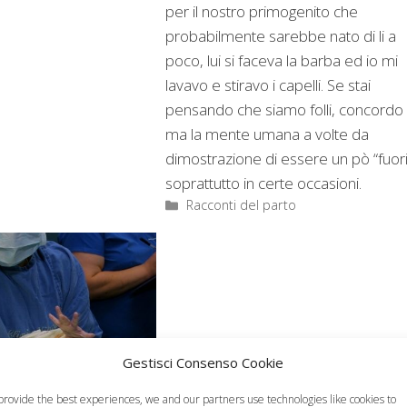
per il nostro primogenito che
probabilmente sarebbe nato di li a
poco, lui si faceva la barba ed io mi
lavavo e stiravo i capelli. Se stai
pensando che siamo folli, concordo
ma la mente umana a volte da
dimostrazione di essere un pò “fuori
soprattutto in certe occasioni.
Categorie
Racconti del parto
Gestisci Consenso Cookie
provide the best experiences, we and our partners use technologies like cookies to