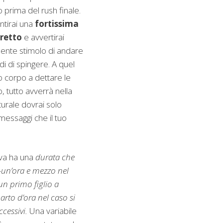
o prima del rush finale.
ntirai una
fortissima
 retto
e avvertirai
ente stimolo di andare
di di spingere. A quel
uo corpo a dettare le
, tutto avverrà nella
urale dovrai solo
essaggi che il tuo
va ha una
durata che
-un’ora e mezzo nel
 un primo figlio a
rto d’ora nel caso si
ccessivi.
Una variabile