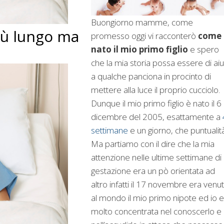
Buongiorno mamme, come
iù lungo ma
promesso oggi vi racconterò
come 
nato il mio primo figlio
e spero
che la mia storia possa essere di ai
a qualche panciona in procinto di
mettere alla luce il proprio cucciolo.
Dunque il mio primo figlio è nato il 6
dicembre del 2005, esattamente a
settimane
e un giorno, che puntualità
Ma partiamo con il dire che la mia
attenzione nelle ultime settimane di
gestazione era un pò orientata ad
altro infatti il 17 novembre era venu
al mondo il mio primo nipote ed io 
molto concentrata nel conoscerlo e