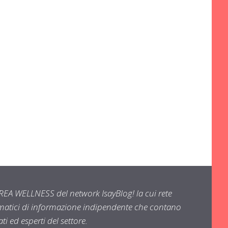
EA WELLNESS del network IsayBlog! la cui rete
ematici di informazione indipendente che contano
i ed esperti del settore.