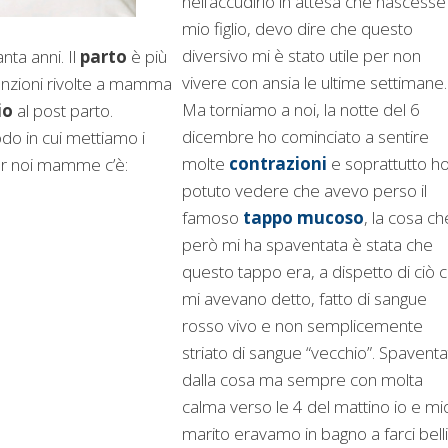
nell’accudirlo in attesa che nascesse
mio figlio, devo dire che questo
diversivo mi è stato utile per non
nta anni. Il
parto
è più
vivere con ansia le ultime settimane.
ttenzioni rivolte a mamma
Ma torniamo a noi, la notte del 6
io
al post parto.
dicembre ho cominciato a sentire
odo in cui mettiamo i
molte
contrazioni
e soprattutto h
per noi mamme c’è:
potuto vedere che avevo perso il
famoso
tappo mucoso
, la cosa ch
però mi ha spaventata è stata che
questo tappo era, a dispetto di ciò 
mi avevano detto, fatto di sangue
rosso vivo e non semplicemente
striato di sangue “vecchio”. Spaventa
dalla cosa ma sempre con molta
calma verso le 4 del mattino io e mi
marito eravamo in bagno a farci belli