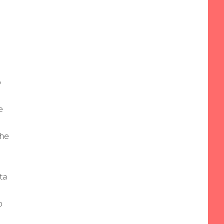
o
e
che
ta
o