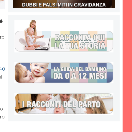
DUBBI E FALSI MITI IN GRAVIDANZA
è
uto
40
!
to
ero