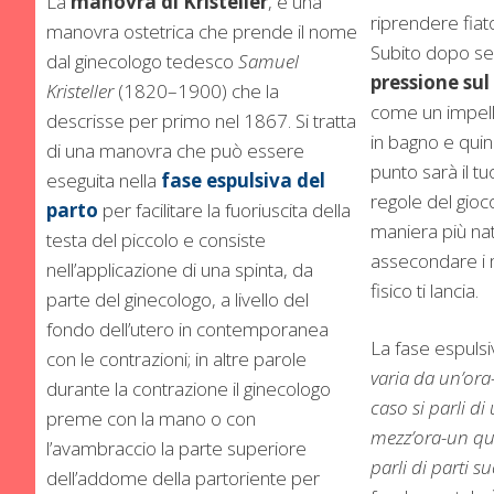
La
manovra di Kristeller
, è una
riprendere fiat
manovra ostetrica che prende il nome
Subito dopo se
dal ginecologo tedesco
Samuel
pressione sul
Kristeller
(1820–1900) che la
come un impell
descrisse per primo nel 1867. Si tratta
in bagno e quin
di una manovra che può essere
punto sarà il t
eseguita nella
fase espulsiva del
regole del gioco
parto
per facilitare la fuoriuscita della
maniera più nat
testa del piccolo e consiste
assecondare i m
nell’applicazione di una spinta, da
fisico ti lancia.
parte del ginecologo, a livello del
fondo dell’utero in contemporanea
La fase espulsi
con le contrazioni; in altre parole
varia da un’ora
durante la contrazione il ginecologo
caso si parli di
preme con la mano o con
mezz’ora-un qua
l’avambraccio la parte superiore
parli di parti su
dell’addome della partoriente per