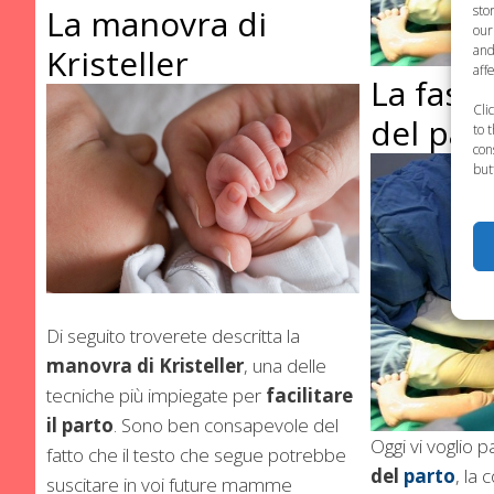
sto
La manovra di
our
and
Kristeller
aff
La fase 
Cli
del par
to 
con
but
Di seguito troverete descritta la
manovra di Kristeller
, una delle
tecniche più impiegate per
facilitare
il parto
. Sono ben consapevole del
Oggi vi voglio p
fatto che il testo che segue potrebbe
del
parto
, la
suscitare in voi future mamme