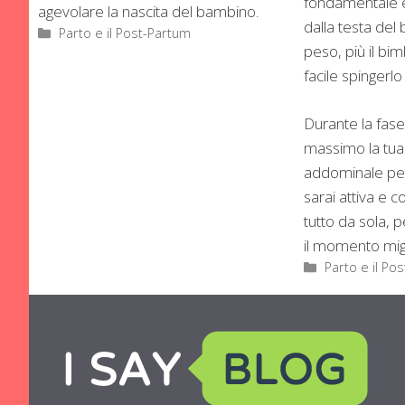
fondamentale 
agevolare la nascita del bambino.
dalla testa del
Categorie
Parto e il Post-Partum
peso, più il bi
facile spingerlo 
Durante la fase 
massimo la tua
addominale per 
sarai attiva e c
tutto da sola, p
il momento migl
Categorie
Parto e il Po