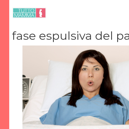
Vai
al
contenuto
fase espulsiva del p