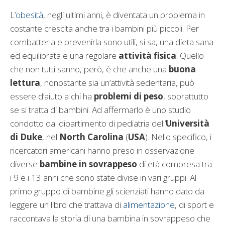
L’
obesità
, negli ultimi anni, è diventata un problema in
costante crescita anche tra i bambini più piccoli. Per
combatterla e prevenirla sono utili, si sa, una dieta sana
ed equilibrata e una regolare
attività fisica
. Quello
che non tutti sanno, però, è che anche una
buona
lettura
, nonostante sia un’attività sedentaria, può
essere d’aiuto a chi ha
problemi di peso
, soprattutto
se si tratta di bambini. Ad affermarlo è uno studio
condotto dal dipartimento di pediatria dell’
Università
di Duke
, nel
North Carolina
(
USA
). Nello specifico, i
ricercatori americani hanno preso in osservazione
diverse
bambine in sovrappeso
di età compresa tra
i 9 e i 13 anni che sono state divise in vari gruppi. Al
primo gruppo di bambine gli scienziati hanno dato da
leggere un libro che trattava di
alimentazione
, di sport e
raccontava la storia di una bambina in sovrappeso che