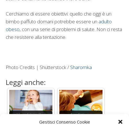
Cerchiamo di essere obiettivi: quello che oggi è un
bimbo paffuto domani potrebbe essere un
adulto
obeso
, con una serie di problemi di salute. Non ci resta
che resistere alla tentazione.
Photo Credits | Shutterstock /
Sharomka
Leggi anche:
I bambini più a
La dieta in
Gestisci Consenso Cookie
rischio obesità sono
gravidanza può
quelli poveri
modificare i ritmi…