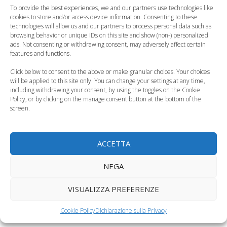
To provide the best experiences, we and our partners use technologies like
cookies to store and/or access device information. Consenting to these
technologies will allow us and our partners to process personal data such as
browsing behavior or unique IDs on this site and show (non-) personalized
ads. Not consenting or withdrawing consent, may adversely affect certain
features and functions.
L'obesità precoce
Bambini e dieta,
Click below to consent to the above or make granular choices. Your choices
colpisce i bambini già
troppe calorie vuote
will be applied to this site only. You can change your settings at any time,
a 9 mesi
per i più piccoli
including withdrawing your consent, by using the toggles on the Cookie
Policy, or by clicking on the manage consent button at the bottom of the
screen.
ACCETTA
5 consigli per
Obesità infantile: 10
prevenire l'obesità
mosse per
NEGA
infantile e i…
combatterla
VISUALIZZA PREFERENZE
Categorie
Alimentazione del bambino
Cookie Policy
Dichiarazione sulla Privacy
Tag
combattere l'obesità infantile
,
dieta del bambino