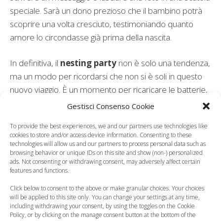
speciale. Sarà un dono prezioso che il bambino potrà
scoprire una volta cresciuto, testimoniando quanto
amore lo circondasse già prima della nascita.
In definitiva, il
nesting party
non è solo una tendenza,
ma un modo per ricordarsi che non si è soli in questo
nuovo viaggio. È un momento per ricaricare le batterie,
ridere insieme e costruire, mattone dopo mattone, il
Gestisci Consenso Cookie
nido accogliente in cui inizierà una nuova vita.
To provide the best experiences, we and our partners use technologies like
cookies to store and/or access device information. Consenting to these
Leggi anche:
technologies will allow us and our partners to process personal data such as
browsing behavior or unique IDs on this site and show (non-) personalized
ads. Not consenting or withdrawing consent, may adversely affect certain
features and functions.
Come organizzare
Click below to consent to the above or make granular choices. Your choices
will be applied to this site only. You can change your settings at any time,
Organizzare un baby
una festa per
including withdrawing your consent, by using the toggles on the Cookie
shower, alcuni
bambini, arriva
Policy, or by clicking on the manage consent button at the bottom of the