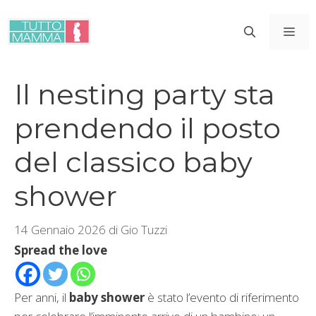
Vai
al
ME
contenuto
Il nesting party sta
prendendo il posto
del classico baby
shower
14 Gennaio 2026
di
Gio Tuzzi
Spread the love
Per anni, il
baby shower
è stato l’evento di riferimento