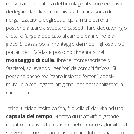
mescolano la praticità del bricolage al valore emotivo
dei legami familiari. In primis si attua una sorta di
riorganizzazione degli spazi, qui amici e parenti
possono aiutare a svuotare cassetti, fare decluttering o
allestire l’angolo dedicato al cambio pannolino e al
gioco. Si passa poi al montaggio dei mobili, gli ospiti più
portati per il fai-da-te possono cimentarsi nel
montaggio di culle
, librerie montessoriane o
fasciatoi, sollevando i genitori da compiti faticosi. Si
possono anche realizzare insieme festoni, adesivi
murali o piccoli oggetti artigianali per personalizzare la
cameretta.
Infine, un’idea molto carina, è quella di dar vita ad una
capsula del tempo
. Si tratta di un’attività di grande
impatto emotivo che consiste nel chiedere agli invitati di
scrivere un messaggio o lasciare una foto in una scatola