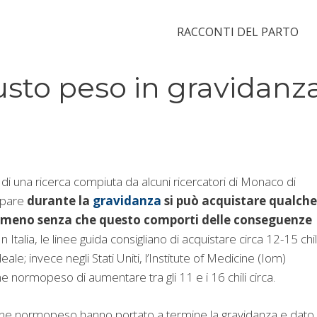
RACCONTI DEL PARTO
usto peso in gravidanz
i di una ricerca compiuta da alcuni ricercatori di Monaco di
 pare
durante la
gravidanza
si può acquistare qualche
in meno senza che questo comporti delle conseguenze
 In Italia, le linee guida consigliano di acquistare circa 12-15 chil
eale; invece negli Stati Uniti, l’Institute of Medicine (Iom)
ne normopeso di aumentare tra gli 11 e i 16 chili circa.
ne normopeso hanno portato a termine la gravidanza e dato