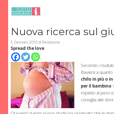
Vai
al
contenuto
Nuova ricerca sul gi
5 Gennaio 2010
di
Redazione
Spread the love
Secondo i risultat
Baviera a quanto
chilo in più o 
per il bambino
.
rispetto al peso id
consiglia alle don
Ora però questo nuovo studio ha osservato che le don