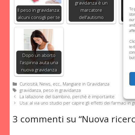
gravidanza è un
B
To 
Il peso in gravidanza:
marcatore
grav
sto
alcuni consigli per te
dell'autismo
risc
our
and
aff
Cli
to 
con
Dopo un aborto
but
l'aspirina aiuta una
nuova gravidanza
Categorie
Curiosità, News, ecc.
,
Mangiare in Gravidanza
Tag
gravidanza
,
peso in gravidanza
La lallazione del bambino, perchè è importante
Usa: al via uno studio per capire gli effetti dei farmaci in 
3 commenti su “Nuova ricerca