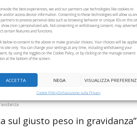
ere latte in
Obesità e parti
L’importanza della
provide the best experiences, we and our partners use technologies like cookies to
idanza riduce
prematuri: ecco il
vitamina A per lo
re and/or access device information. Consenting to these technologies will allow us a
hi di sclerosi…
legame
sviluppo…
 partners to process personal data such as browsing behavior or unique IDs on this si
 show (non-) personalized ads. Not consenting or withdrawing consent, may adversel
ect certain features and functions.
ck below to consent to the above or make granular choices. Your choices will be appli
this site only. You can change your settings at any time, including withdrawing your
sent, by using the toggles on the Cookie Policy, or by clicking on the manage consent
ton at the bottom of the screen.
ACCETTA
NEGA
VISUALIZZA PREFERENZ
Cookie Policy
Dichiarazione sulla Privacy
gravidanza
 sul giusto peso in gravidanza”