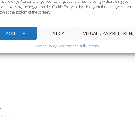
this site only. You can change your settings at any time, including withdrawing your
sent, by using the toggles on the Cookie Policy, or by clicking on the manage consent
ton at the bottom of the screen.
li vicini, ecco
Obesità infantile, i
I genitori fanno i
hé può essere
genitori italiani la
compiti al posto dei
celta corretta
sottovalutano
figli
ACCETTA
NEGA
VISUALIZZA PREFERENZ
Cookie Policy
Dichiarazione sulla Privacy
b
o di vita