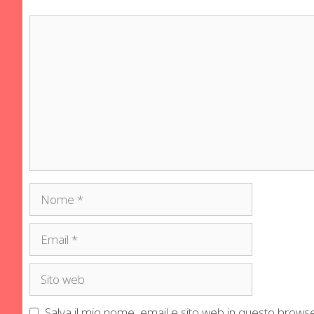
Commento
Nome
Email
Sito
web
Salva il mio nome, email e sito web in questo brow