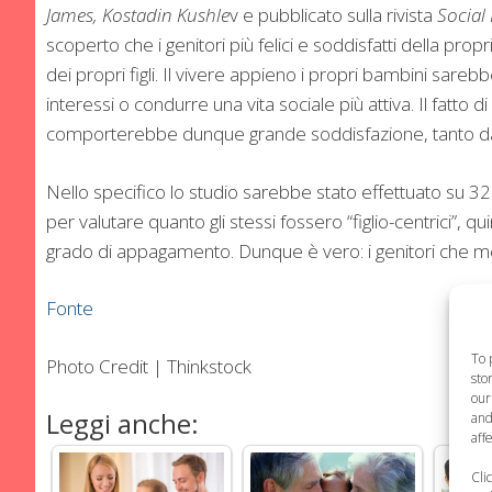
James, Kostadin Kushle
v e pubblicato sulla rivista
Social
scoperto che i genitori più felici e soddisfatti della prop
dei propri figli. Il vivere appieno i propri bambini sar
interessi o condurre una vita sociale più attiva. Il fatto 
comporterebbe dunque grande soddisfazione, tanto da 
Nello specifico lo studio sarebbe stato effettuato su 32
per valutare quanto gli stessi fossero “figlio-centrici”, qui
grado di appagamento. Dunque è vero: i genitori che metto
Fonte
To 
Photo Credit | Thinkstock
sto
our
Leggi anche:
and
aff
Cli