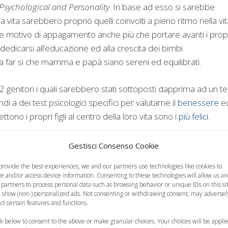
 Psychological and Personality
. In base ad esso si sarebbe
ria vita sarebbero proprio quelli coinvolti a pieno ritmo nella vi
ebbe motivo di appagamento anche più che portare avanti i prop
di dedicarsi all’educazione ed alla crescita dei bimbi
far si che mamma e papà siano sereni ed equilibrati.
2 genitori i quali sarebbero stati sottoposti dapprima ad un te
ndi a dei test psicologici specifici per valutarne il
benessere
ed
no i propri figli al centro della loro vita sono i
più felici.
Gestisci Consenso Cookie
provide the best experiences, we and our partners use technologies like cookies to
re and/or access device information. Consenting to these technologies will allow us a
 partners to process personal data such as browsing behavior or unique IDs on this si
 show (non-) personalized ads. Not consenting or withdrawing consent, may adversel
ect certain features and functions.
ck below to consent to the above or make granular choices. Your choices will be appli