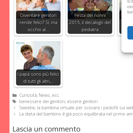
to 
con
but
Diventare genitori
Festa dei nonni
Fig
rende felici? Sì, ma
2015, il decalogo del
perc
occhio al…
pediatra
una s
I papà sono più felici
di tutti gli altri,…
Categorie
Curiosità, News, ecc.
Tag
benessere dei genitori
,
essere genitori
Sweetie, la bambina virtuale per scovare i pedofili sul we
La dieta del bambino è già poco equilibrata nel primo ann
Lascia un commento