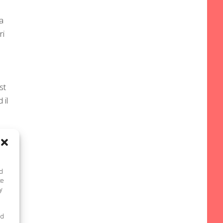
ta
ri
st
 il
nd
te
y
ed