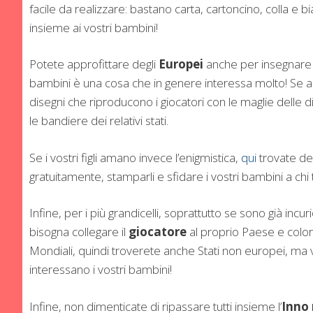
facile da realizzare: bastano carta, cartoncino, colla e bia
insieme ai vostri bambini!
Potete approfittare degli
Europei
anche per insegnare ai
bambini è una cosa che in genere interessa molto! Se ai 
disegni che riproducono i giocatori con le maglie delle 
le bandiere dei relativi stati.
Se i vostri figli amano invece l’enigmistica,
qui
trovate dei 
gratuitamente, stamparli e sfidare i vostri bambini a chi
Infine, per i più grandicelli, soprattutto se sono già incuri
bisogna collegare il
giocatore
al proprio Paese e color
Mondiali, quindi troverete anche Stati non europei, ma v
interessano i vostri bambini!
Infine, non dimenticate di ripassare tutti insieme l’
Inno