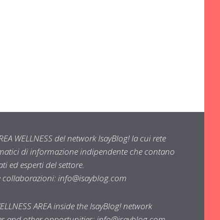
EA WELLNESS del network IsayBlog! la cui rete
ematici di informazione indipendente che contano
i ed esperti del settore.
e collaborazioni:
info@isayblog.com
WELLNESS AREA inside the IsayBlog! network
ses and other opportunities:
info@isayblog.com