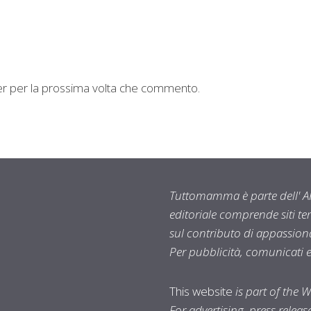
ser per la prossima volta che commento.
Tuttomamma è parte dell' AR
editoriale comprende siti t
sul contributo di appassionat
Per pubblicità, comunicati 
This website
is part of the 
For advertising, press relea