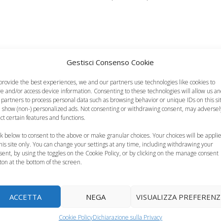
Gestisci Consenso Cookie
provide the best experiences, we and our partners use technologies like cookies to
re and/or access device information. Consenting to these technologies will allow us a
 partners to process personal data such as browsing behavior or unique IDs on this si
 show (non-) personalized ads. Not consenting or withdrawing consent, may adversel
io bambini, in
I calciatori padre e
Cristiano Ronaldo,
ect certain features and functions.
etati i colpi di
figlio più famosi e
due gemelli per il
ck below to consent to the above or make granular choices. Your choices will be appli
testa
gli…
campione di calcio
this site only. You can change your settings at any time, including withdrawing your
sent, by using the toggles on the Cookie Policy, or by clicking on the manage consent
ton at the bottom of the screen.
ACCETTA
NEGA
VISUALIZZA PREFERENZ
Cookie Policy
Dichiarazione sulla Privacy