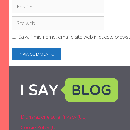
Email
Sito
web
Salva il mio nome, email e sito web in questo brow
Dichiarazione sulla Privacy (UE)
Cookie Policy (UE)