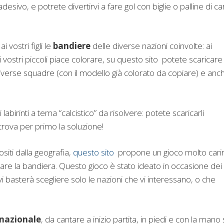
desivo, e potrete divertirvi a fare gol con biglie o palline di ca
 vostri figli le
bandiere
delle diverse nazioni coinvolte: ai
vostri piccoli piace colorare, su questo sito potete scaricare
diverse squadre (con il modello già colorato da copiare) e anc
labirinti a tema “calcistico” da risolvere: potete scaricarli
 trova per primo la soluzione!
ositi dalla geografia,
questo sito
propone un gioco molto cari
are la bandiera. Questo gioco è stato ideato in occasione dei
i basterà scegliere solo le nazioni che vi interessano, o che
 nazionale
, da cantare a inizio partita, in piedi e con la mano 