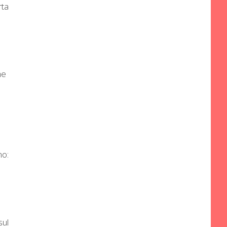
rta
he
no:
sul