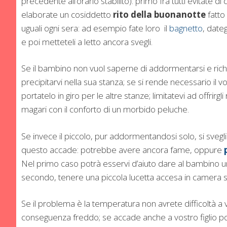
precedente all’orario stabilito): primo fra tutti evitate d
elaborate un cosiddetto
rito della buonanotte
fatto
uguali ogni sera: ad esempio fate loro il
bagnetto
, dateg
e poi metteteli a letto ancora svegli.
Se il bambino non vuol saperne di addormentarsi e rich
precipitarvi nella sua stanza; se si rende necessario il 
portatelo in giro per le altre stanze; limitatevi ad offrirg
magari con il conforto di un morbido peluche.
Se invece il piccolo, pur addormentandosi solo, si sveg
questo accade: potrebbe avere ancora fame, oppure
Nel primo caso potrà esservi d’aiuto dare al bambino un
secondo, tenere una piccola lucetta accesa in camera s
Se il problema è la temperatura non avrete difficoltà a v
conseguenza freddo; se accade anche a vostro figlio po