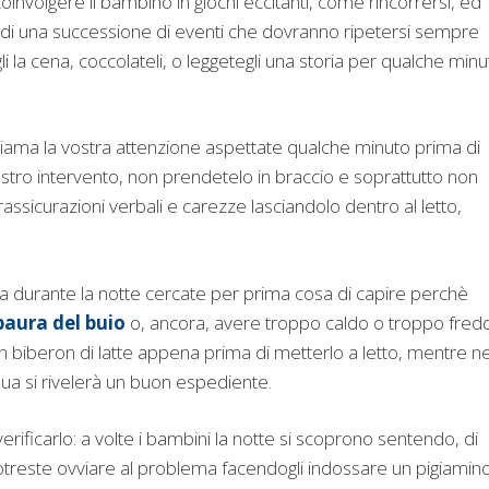
i coinvolgere il bambino in giochi eccitanti, come rincorrersi, ed
 di una successione di eventi che dovranno ripetersi sempre
li la cena, coccolateli, o leggetegli una storia per qualche minu
iama la vostra attenzione aspettate qualche minuto prima di
vostro intervento, non prendetelo in braccio e soprattutto non
li rassicurazioni verbali e carezze lasciandolo dentro al letto,
lia durante la notte cercate per prima cosa di capire perchè
paura del buio
o, ancora, avere troppo caldo o troppo fred
 biberon di latte appena prima di metterlo a letto, mentre ne
ua si rivelerà un buon espediente.
erificarlo: a volte i bambini la notte si scoprono sentendo, di
treste ovviare al problema facendogli indossare un pigiamin