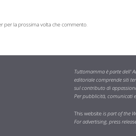
ser per la prossima volta che commento.
Tuttomamma è parte dell' AR
editoriale comprende siti t
sul contributo di appassionat
Per pubblicità, comunicati 
This website
is part of the 
For advertising, press relea