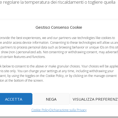
 regolare la temperatura dei riscaldamenti o togliere quella
Gestisci Consenso Cookie
provide the best experiences, we and our partners use technologies like cookies to
re and/or access device information. Consenting to these technologies will allow us a
Enuresi notturna,
 partners to process personal data such as browsing behavior or unique IDs on this si
 show (non-) personalized ads. Not consenting or withdrawing consent, may adversel
no del neonato,
cosa fare se il
Abituare il bambino 
ect certain features and functions.
e seconda: il
bambino fa la pipì a
dormire da solo,
etodo Hogg
letto
alcuni…
ck below to consent to the above or make granular choices. Your choices will be appli
this site only. You can change your settings at any time, including withdrawing your
sent, by using the toggles on the Cookie Policy, or by clicking on the manage consent
ton at the bottom of the screen.
ACCETTA
NEGA
VISUALIZZA PREFERENZ
Cookie Policy
Dichiarazione sulla Privacy