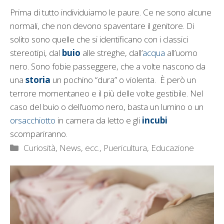
Prima di tutto individuiamo le paure. Ce ne sono alcune
normali, che non devono spaventare il genitore. Di
solito sono quelle che si identificano con i classici
stereotipi, dal
buio
alle streghe, dall’
acqua
all’uomo
nero. Sono fobie passeggere, che a volte nascono da
una
storia
un pochino “dura” o violenta. È però un
terrore momentaneo e il più delle volte gestibile. Nel
caso del buio o dell’uomo nero, basta un lumino o un
orsacchiotto
in camera da letto e gli
incubi
scompariranno.
Categorie
Curiosità, News, ecc.
,
Puericultura, Educazione