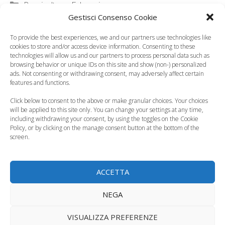
Categorie
Puericultura, Educazione
Gestisci Consenso Cookie
To provide the best experiences, we and our partners use technologies like
cookies to store and/or access device information. Consenting to these
technologies will allow us and our partners to process personal data such as
browsing behavior or unique IDs on this site and show (non-) personalized
ads. Not consenting or withdrawing consent, may adversely affect certain
features and functions.
Click below to consent to the above or make granular choices. Your choices
will be applied to this site only. You can change your settings at any time,
including withdrawing your consent, by using the toggles on the Cookie
Policy, or by clicking on the manage consent button at the bottom of the
Le paure dei bambini, come
screen.
gestirle
ACCETTA
NEGA
VISUALIZZA PREFERENZE