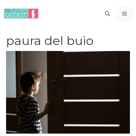
Vai
al
ME
contenuto
paura del buio