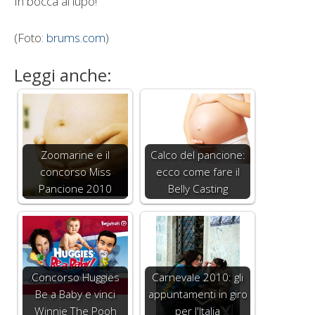
In bocca al lupo!
(Foto:
brums.com
)
Leggi anche:
Zoomarine e il
Calco del pancione:
concorso Miss
ecco come fare il
Pancione 2010
Belly Casting
Concorso Huggies
Carnevale 2010: gli
Be a Baby e vinci
appuntamenti in giro
Winnie The Pooh
per l'Italia