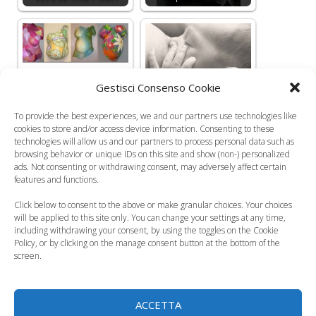
Il belly mask: un
Il latte della mamma
Gestisci Consenso Cookie
calco in gesso del
non si scorda mai: la
To provide the best experiences, we and our partners use technologies like
proprio pancione
campagna…
cookies to store and/or access device information. Consenting to these
technologies will allow us and our partners to process personal data such as
Categorie
Curiosità, News, ecc.
browsing behavior or unique IDs on this site and show (non-) personalized
ads. Not consenting or withdrawing consent, may adversely affect certain
Cocoonababy, la rivoluzione per far dormire i
features and functions.
neonati
Click below to consent to the above or make granular choices. Your choices
Bimbinfiera, il 27 e 28 marzo alla Nuova Fiera di
will be applied to this site only. You can change your settings at any time,
including withdrawing your consent, by using the toggles on the Cookie
Roma
Policy, or by clicking on the manage consent button at the bottom of the
screen.
3 commenti su “Casting
Brums: cercasi volti per
ACCETTA