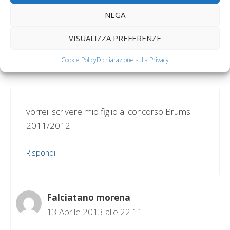
campagna invernale”
NEGA
VISUALIZZA PREFERENZE
Rosanna
Cookie Policy
Dichiarazione sulla Privacy
20 Settembre 2011 alle 15:49
vorrei iscrivere mio figlio al concorso Brums
2011/2012
Rispondi
Falciatano morena
13 Aprile 2013 alle 22:11