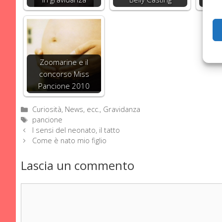
Zoomarine e il
concorso Miss
Pancione 2010
Categorie
Curiosità, News, ecc.
,
Gravidanza
Tag
pancione
I sensi del neonato, il tatto
Come è nato mio figlio
Lascia un commento
Commento