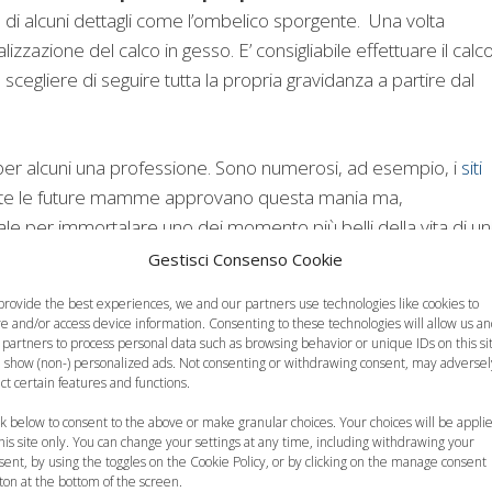
 di alcuni dettagli come l’ombelico sporgente. Una volta
zzazione del calco in gesso. E’ consigliabile effettuare il calc
scegliere di seguire tutta la propria gravidanza a partire dal
er alcuni una professione. Sono numerosi, ad esempio, i
siti
 tutte le future mamme approvano questa mania ma,
ale per immortalare uno dei momento più belli della vita di u
Gestisci Consenso Cookie
provide the best experiences, we and our partners use technologies like cookies to
re and/or access device information. Consenting to these technologies will allow us a
 partners to process personal data such as browsing behavior or unique IDs on this si
 show (non-) personalized ads. Not consenting or withdrawing consent, may adversel
ect certain features and functions.
ck below to consent to the above or make granular choices. Your choices will be appli
alizzare una
"Davanti al pancione
I nuovi corsi
this site only. You can change your settings at any time, including withdrawing your
sent, by using the toggles on the Cookie Policy, or by clicking on the manage consent
ua del proprio
della mamma", il libro
preparto tra musica
ton at the bottom of the screen.
 E' questa la…
per…
e arte