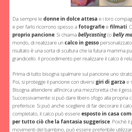
Da sempre le
donne in dolce attesa
e i loro compag
e per farlo ricorrono spesso a
fotografie
e
filmati
. 
proprio pancione
. Si chiama
bellycasting
(o
belly m
mondo, di realizzare un
calco in gesso
personalizzato
risultato è una sorta di scultura che la futura mamma
grandicello. Il procedimento per realizzare il calco è r
Prima di tutto bisogna spalmare sul pancione uno strat
Poi, si protegge il pancione con diversi
giri di garza
e 
Bisogna attendere all’incirca una mezz’oretta che il ges
Successivamente si può dare libero sfogo alla propria cr
preferisce. Si può anche scegliere di far decorare il calc
completato, il calco può essere
esposto in casa com
per tutto ciò che la fantasia suggerisce
. Poichè i
movimenti del bambino, può essere preferibile utilizza