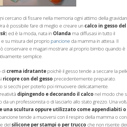
ni cercano di fissare nella memoria ogni attimo della gravida
Ora è possibile fare di meglio e creare un
calco in gesso del
ask
) ed è la moda, nata in
Olanda
ma diffusasi in tutto il
 e su misura del proprio
pancione
da mamma in attesa. Il
 può conservare e magari mostrare al proprio bimbo quando è
elativamente semplice.
o di
crema idratante
poichè il gesso tende a seccare la pell
si
ricopre con del gesso
precedentemente preparato.
so si secchi per poterlo poi rimuovere delicatamente.
eatività
dipingendo e decorando il calco
nel modo che s
o da un professionista o di lasciarlo allo stato grezzo. Una volt
e una scultura oppure utilizzato come appendiabiti o
l pancione tende a muoversi con il respiro della mamma o con 
re del
silicone per stampi o per trucco
che non risente de