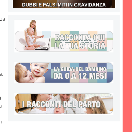
DUBBI E FALSI MITI IN GRAVIDANZA
nza
e.
i
a
i
i