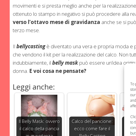
movimenti e si presta meglio anche per la realizzazione
ottenuto lo stampo in negativo si può procedere alla reali
verso l’ottavo mese di gravidanza
anche se si può 
terzo mese.
Il
bellycasting
è diventato una vera e propria moda e p
che vendono il kit per la realizzazione del calco. Non
indubbiamente, il
belly mask
può essere un’idea origin
donna.
E voi cosa ne pensate?
To 
Leggi anche:
sto
our
and
aff
Cli
Il Belly Mask: ovvero
Calco del pancione:
Re
to 
con
il calco della pancia
ecco come fare il
stat
but
in gravidanza
Belly Casting
feto.