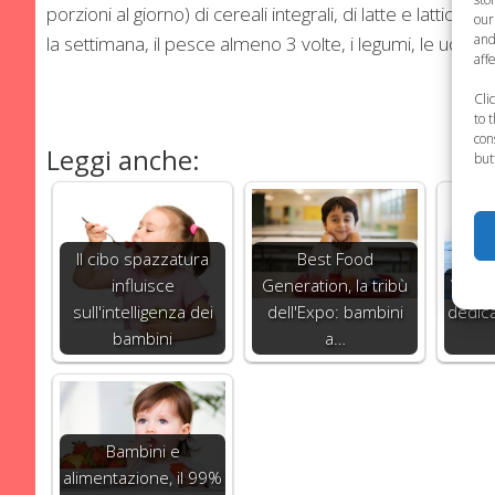
porzioni al giorno) di cereali integrali, di latte e lattic
our
and
la settimana, il pesce almeno 3 volte, i legumi, le uova e
aff
Cli
to 
con
Leggi anche:
but
Il cibo spazzatura
Best Food
influisce
Generation, la tribù
ViviSm
sull'intelligenza dei
dell'Expo: bambini
dedica
bambini
a…
Bambini e
alimentazione, il 99%