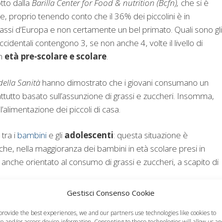
tto dalla
Barilla Center for Food & nutrition (Bcfn),
che si è
ne, proprio tenendo conto che il 36% dei piccolini è in
grassi d’Europa e non certamente un bel primato. Quali sono gli
occidentali contengono 3, se non anche 4, volte il livello di
n
età pre-scolare e scolare
.
ella Sanità
hanno dimostrato che i giovani consumano un
ttutto basato sull’assunzione di grassi e zuccheri. Insomma,
limentazione dei piccoli di casa.
tra i
bambini
e gli
adolescenti
: questa situazione è
o che, nella maggioranza dei bambini in età scolare presi in
anche orientato al consumo di grassi e zuccheri, a scapito di
Gestisci Consenso Cookie
anale di un bambino, nella speranza che i
genitori
siano in
provide the best experiences, we and our partners use technologies like cookies to
edere tutti i giorni il consumo di frutta e verdura (cinque
re and/or access device information. Consenting to these technologies will allow us a