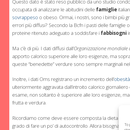
Questo dato è stato reso pubblico da uno studio condo
occupata di analizzare le abitudini delle
famiglie
italia
sovrappeso
o obeso. Ormai, i nostri, sono i bimbi più 
errori più diffusi? Secondo la Bcfn i pasti delle famiglie 
proteine ritenuto adeguato a soddisfare i
fabbisogni
i
Ma c’è di più. I dati diffusi dall’
Organizzazione mondiale d
apporto calorico superiore alle loro esigenze, ma sopra
queste “benedette” verdure sono sempre marginali nell’a
Inoltre, i dati Oms registrano un incremento dell’
obesità
ulteriormente aggravata dall’introito calorico giornalier
esame, non soltanto è superiore alle loro esigenze, ma 
frutta e verdura.
Ricordiamo come deve essere composta la dieta settim
To 
grado di fare un po’ di autocontrollo. Allora bisogna prev
sto