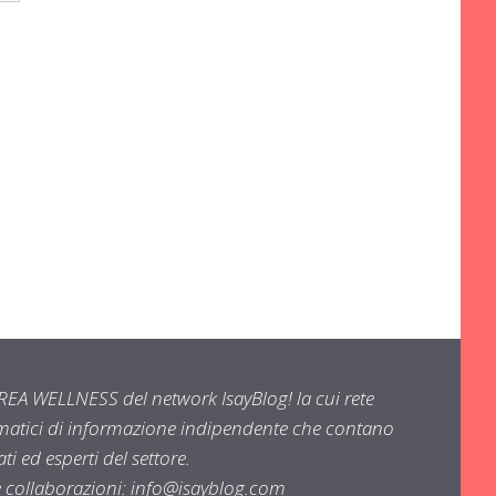
EA WELLNESS del network IsayBlog! la cui rete
ematici di informazione indipendente che contano
i ed esperti del settore.
e collaborazioni:
info@isayblog.com