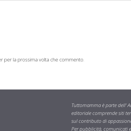
ser per la prossima volta che commento.
Tuttomamma è parte dell' AR
editoriale comprende siti t
sul contributo di appassionat
Per pubblicità, comunicati 