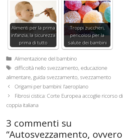
Alimenti per la prima
Troppi zuccheri,
infanzia, la sicurezza
pericolosi per la
prima di tutto
salute dei bambini
Categorie
Alimentazione del bambino
Tag
difficoltà nello svezzamento
,
educazione
alimentare
,
guida svezzamento
,
svezzamento
Origami per bambini: l’aeroplano
Fibrosi cistica: Corte Europea accoglie ricorso di
coppia italiana
3 commenti su
“Autosvezzamento, ovvero