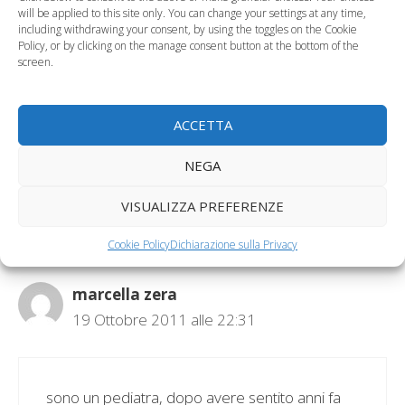
will be applied to this site only. You can change your settings at any time,
bambini con familiarità allergica è consigliabile
including withdrawing your consent, by using the toggles on the Cookie
introdurre prima i cibi più a rischio! Esistono
Policy, or by clicking on the manage consent button at the bottom of the
screen.
però correnti di pensiero più caute che un po’
si discostano dalle sue linee guida, e
naturalmente ogni mamma sceglierà come
ACCETTA
adattare il ‘metodo’ al proprio bambino.
NEGA
Rispondi
VISUALIZZA PREFERENZE
Cookie Policy
Dichiarazione sulla Privacy
marcella zera
19 Ottobre 2011 alle 22:31
sono un pediatra, dopo avere sentito anni fa