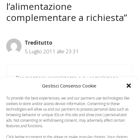
l’alimentazione
complementare a richiesta”
Treditutto
5 Luglio 2011 alle 23:31
Per maggiore completezza e su segnalazione
Gestisci Consenso Cookie
di una nostra attenta lettrice, vorrei chiarire che
l’approccio originale e più ortodosso
To provide the best experiences, we and our partners use technologies like
dell’autosvezzamento (quello di Piermarini)
cookies to store and/or access device information. Consenting to these
technologies will allow us and our partners to process personal data such as
non consiglia, anzi ritiene inutile, l’introduzione
browsing behavior or unique IDs on this site and show (non-) personalized
di un cibo alla volta per evitare problemi di
ads. Not consenting or withdrawing consent, may adversely affect certain
features and functions.
allergie/intolleranze – addirittura, più
recentemente, il pediatra ha affermato che nei
Click below to consent to the above or make granular choices. Your choices