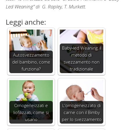
Led Weaning” di G. Rapley, T. Murkett.
Leggi anche:
Baby-led Weaning, il
Autosvezzamento
metodo di
del bambino, come
svezzamento non
funziona?
tradizionale
Omogeneizzati e
L'omogeneizzato di
liofilizzati, come si
carne con il Bimby
usano
per lo svezzamento