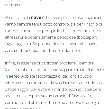
po’ in giro.
Al contrario, la
nave
è il mezzo più insidioso: i bambini
vanno sempre tenuti sotto controllo, sia per il rischio di
cadere in acqua che per quello di accedere ad aree o
attrezzature potenzialmente pericolose (boccaporti,
ingranaggi etc.). Se proprio dovete spostarvi in nave,
cercate di farlo quando i bambini dormono!
Infine, in assenza di particolari problemi, i bambini
(anche molto piccoli) possono viaggiare tranquillamente
in
aereo
. Abbiate l’accortezza di dar loro il ciuccio, il
biberon o una caramella da succhiare durante il decollo
o l’atterraggio (per evitare il mal d’orecchie), fateli bere
spesso e, se è previsto un cambio di fuso orario,
cominciate ad abituare il bambino al nuovo orario già
quando siete in volo.