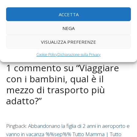
Tag
sicurezza dei bambini in auto
,
vacanze bambini
,
viaggiare con i bambini
,
viaggiare in aereo con i bambini
ACCETTA
Fitness post partum, quando ricominciare a fare
NEGA
ginnastica?
Medtronic Diabetes Junior Cup, dal 9 all’11 giugno a
VISUALIZZA PREFERENZE
Milano
Cookie Policy
Dichiarazione sulla Privacy
1 commento su “Viaggiare
con i bambini, qual è il
mezzo di trasporto più
adatto?”
Pingback:
Abbandonano la figlia di 2 anni in aeroporto e
vanno in vacanza %%sep%% Tutto Mamma | Tutto