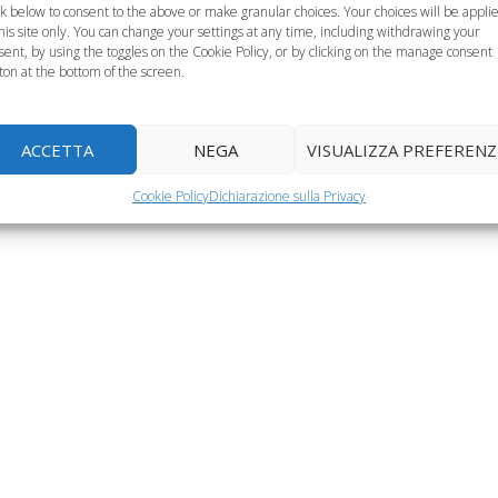
ck below to consent to the above or make granular choices. Your choices will be appli
this site only. You can change your settings at any time, including withdrawing your
sent, by using the toggles on the Cookie Policy, or by clicking on the manage consent
ton at the bottom of the screen.
 proteggere i
Varicella: boom in
Succhiare il dito
ni dal freddo e
Italia con 180 mila
protegge dalle
ACCETTA
NEGA
VISUALIZZA PREFERENZ
ai malanni?
bambini affetti
allergie
Cookie Policy
Dichiarazione sulla Privacy