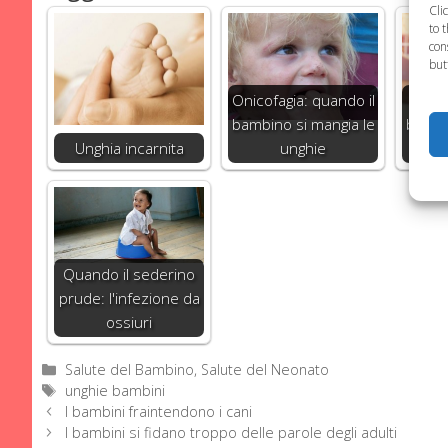
Cli
to 
con
but
Onicofagia: quando il
Come
bambino si mangia le
bambi
Unghia incarnita
unghie
d
Quando il sederino
prude: l'infezione da
ossiuri
Categorie
Salute del Bambino
,
Salute del Neonato
Tag
unghie bambini
I bambini fraintendono i cani
I bambini si fidano troppo delle parole degli adulti