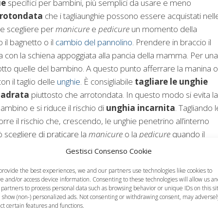
ie
specifici per bambini, più semplici da usare e meno
arrotondata
che i tagliaunghie possono essere acquistati nell
ile scegliere per
manicure
e
pedicure
un momento della
 il bagnetto o il
cambio del pannolino
. Prendere in braccio il
a con la schiena appoggiata alla pancia della mamma. Per una
tto quelle del bambino. A questo punto afferrare la manina o 
n il taglio delle
unghie
. È consigliabile
tagliare le unghie
uadrata
piuttosto che arrotondata. In questo modo si evita la
mbino e si riduce il rischio di
unghia incarnita
. Tagliando l
rre il rischio che, crescendo, le unghie penetrino all’interno
 scegliere di praticare la
manicure
o la
pedicure
quando il
Gestisci Consenso Cookie
provide the best experiences, we and our partners use technologies like cookies to
care sulle mani e sui piedi del bambino dell’
olio
o della
crem
re and/or access device information. Consenting to these technologies will allow us a
 partners to process personal data such as browsing behavior or unique IDs on this si
 show (non-) personalized ads. Not consenting or withdrawing consent, may adversel
ect certain features and functions.