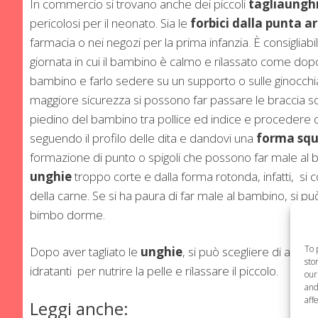
In commercio si trovano anche dei piccoli
tagliaungh
pericolosi per il neonato. Sia le
forbici dalla punta 
farmacia o nei negozi per la prima infanzia. È consigliab
giornata in cui il bambino è calmo e rilassato come dopo
bambino e farlo sedere su un supporto o sulle ginocchi
maggiore sicurezza si possono far passare le braccia so
piedino del bambino tra pollice ed indice e procedere co
seguendo il profilo delle dita e dandovi una
forma sq
formazione di punto o spigoli che possono far male al ba
unghie
troppo corte e dalla forma rotonda, infatti, si co
della carne. Se si ha paura di far male al bambino, si può
bimbo dorme.
To 
Dopo aver tagliato le
unghie
, si può scegliere di appli
sto
idratanti per nutrire la pelle e rilassare il piccolo.
our
and
aff
Leggi anche: