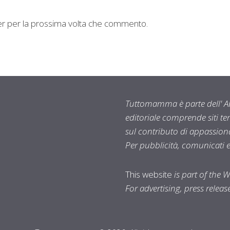
ser per la prossima volta che commento.
Tuttomamma è parte dell' AR
editoriale comprende siti t
sul contributo di appassionat
Per pubblicità, comunicati 
This website
is part of the 
For advertising, press relea