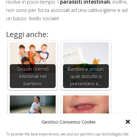
risolve in poco tempo. I
parassiti intestinali
, inoltre,
non sono per forza associati ad una cattiva igiene e ad
un basso livello sociale!
Leggi anche:
Ossiuri (Vermi)
Bambini e ossiuri,
intestinali nel
quali disturbi si
bambino
presentano e…
Gestisci Consenso Cookie
La malattia mani
piedi bocca: tutte le
To provide the best experiences, we and our partners use technologies like
Sangue nelle feci
domande