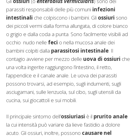
Gli
ossiuri
(o
enterobius vermicularis
) sono dei
parassiti responsabili delle più comuni
infezioni
intestinali
che colpiscono i bambini. Gli
ossiuri
sono
dei piccoli vermi dalla forma allungata, di colore bianco
o grigio e dalla coda a punta. Sono facilmente visibili ad
occhio nudo nelle
feci
o nella mucosa anale dei
bambini colpiti dalla
parassitosi intestinale
. Il
contagio avviene per mezzo delle
uova di ossiuri
che
una volta ingerite raggiungono l’intestino, il retto,
l’appendice e il canale anale. Le uova dei parassiti
possono trovarsi, ad esempio, sugli indumenti, sugli
asciugamani, sulle lenzuola, sul cibo, sugli utensili da
cucina, sui giocattoli e sui mobili.
Il principale sintomo dell’
ossiuriasi
è il
prurito anale
la cui intensità può variare da lieve fastidio a dolore
acuto. Gli ossiuri, inoltre, possono
causare nel