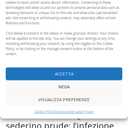
cookies to store and/or access device information. Consenting to these
technologies will allow us and our partners to process personal data such as
browsing behavior or unique IDs on this site and show (non-) personalized
ads. Not consenting or withdrawing consent, may adversely affect certain
features and functions.
Le infezioni
Click below to consent to the above or make granular choices. Your choices
alimentari
will be applied to this site only. You can change your settings at any time,
colpiscono
Le infezioni delle vie
including withdrawing your consent, by using the toggles on the Cookie
Policy, or by clicking on the manage consent button at the bottom of the
soprattutto i…
urinarie nei bambini
screen.
Categorie
Salute del Bambino
Troppa palestra, un potenziale rischio per la fertilità
ACCETTA
femminile
NEGA
Perchè non riesco a togliere il pannolino a mio
figlio?
VISUALIZZA PREFERENZE
Cookie Policy
Dichiarazione sulla Privacy
1 commento su “Quando il
sederino prude: l’infezione