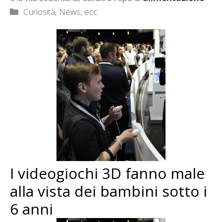
Categorie
Curiosità, News, ecc.
I videogiochi 3D fanno male
alla vista dei bambini sotto i
6 anni