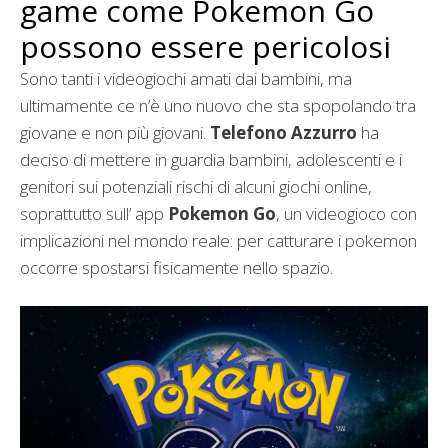
game come Pokemon Go
possono essere pericolosi
Sono tanti i videogiochi amati dai bambini, ma
ultimamente ce n’è uno nuovo che sta spopolando tra
giovane e non più giovani.
Telefono Azzurro
ha
deciso di mettere in guardia bambini, adolescenti e i
genitori sui potenziali rischi di alcuni giochi online,
soprattutto sull’ app
Pokemon Go
, un videogioco con
implicazioni nel mondo reale: per catturare i pokemon
occorre spostarsi fisicamente nello spazio.