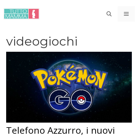
Vai
al
ME
contenuto
videogiochi
Telefono Azzurro, i nuovi