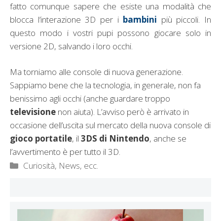
fatto comunque sapere che esiste una modalità che
blocca l’interazione 3D per i
bambini
più piccoli. In
questo modo i vostri pupi possono giocare solo in
versione 2D, salvando i loro occhi.
Ma torniamo alle console di nuova generazione.
Sappiamo bene che la tecnologia, in generale, non fa
benissimo agli occhi (anche guardare troppo
televisione
non aiuta). L’avviso però è arrivato in
occasione dell’uscita sul mercato della nuova console di
gioco portatile
, il
3DS di Nintendo
, anche se
l’avvertimento è per tutto il 3D.
Categorie
Curiosità, News, ecc.