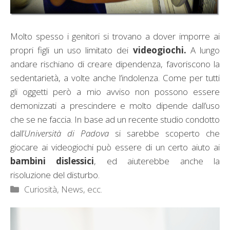
Molto spesso i genitori si trovano a dover imporre ai
propri figli un uso limitato dei
videogiochi.
A lungo
andare rischiano di creare dipendenza, favoriscono la
sedentarietà, a volte anche l’indolenza. Come per tutti
gli oggetti però a mio avviso non possono essere
demonizzati a prescindere e molto dipende dall’uso
che se ne faccia. In base ad un recente studio condotto
dall’
Università di Padova
si sarebbe scoperto che
giocare ai videogiochi può essere di un certo aiuto ai
bambini dislessici
, ed aiuterebbe anche la
risoluzione del disturbo.
Categorie
Curiosità, News, ecc.