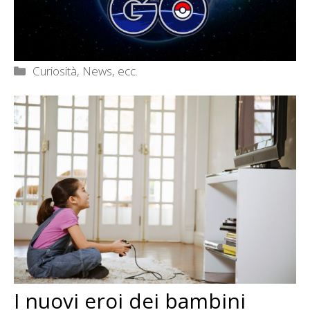
Categorie
Curiosità, News, ecc.
I nuovi eroi dei bambini