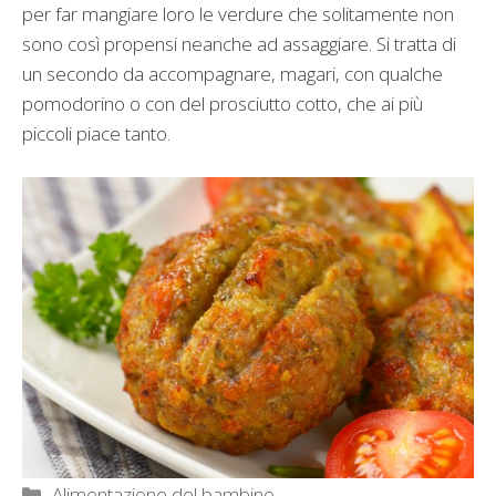
per far mangiare loro le verdure che solitamente non
sono così propensi neanche ad assaggiare. Si tratta di
un secondo da accompagnare, magari, con qualche
pomodorino o con del prosciutto cotto, che ai più
piccoli piace tanto.
Categorie
Alimentazione del bambino