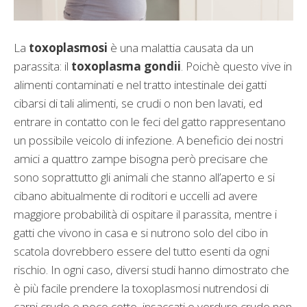
La
toxoplasmosi
è una malattia causata da un
parassita: il
toxoplasma gondii
. Poichè questo vive in
alimenti contaminati e nel tratto intestinale dei gatti
cibarsi di tali alimenti, se crudi o non ben lavati, ed
entrare in contatto con le feci del gatto rappresentano
un possibile veicolo di infezione. A beneficio dei nostri
amici a quattro zampe bisogna però precisare che
sono soprattutto gli animali che stanno all’aperto e si
cibano abitualmente di roditori e uccelli ad avere
maggiore probabilità di ospitare il parassita, mentre i
gatti che vivono in casa e si nutrono solo del cibo in
scatola dovrebbero essere del tutto esenti da ogni
rischio. In ogni caso, diversi studi hanno dimostrato che
è più facile prendere la toxoplasmosi nutrendosi di
carni crude o poco cotte, insaccati o verdure crude non