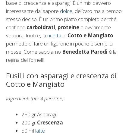
base di crescenza e asparagi. È un mix davvero
interessante dal sapore
dolce
, delicato ma al tempo
stesso deciso. È un primo piatto completo perché
contiene
carboidrati
,
proteine
e ovviamente
verdura. Inoltre, la
ricetta
di
Cotto e Mangiato
permette di fare un figurone in poche e semplici
mosse. Come sappiamo
Benedetta Parodi
è la
regina dei fornelli.
Fusilli con asparagi e crescenza di
Cotto e Mangiato
Ingredienti
(per 4 persone):
250 gr Asparagi
200 gr
Crescenza
50 ml
latte