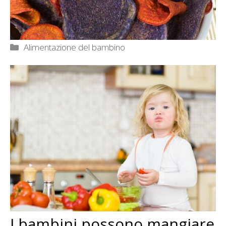
Categorie
Alimentazione del bambino
I bambini possono mangiare