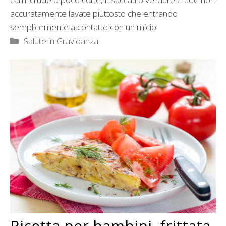
accuratamente lavate piuttosto che entrando
semplicemente a contatto con un micio.
Categorie
Salute in Gravidanza
Ricetta per bambini, frittata