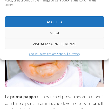
Policy, or by clicking on the manage consent button at the bottom of the
screen.
Come preparare la prima
pappa
ACCETTA
NEGA
VISUALIZZA PREFERENZE
Cookie Policy
Dichiarazione sulla Privacy
La
prima pappa
è un banco di prova importante per il
bambino e per la mamma, che deve mettersi ai fornelli