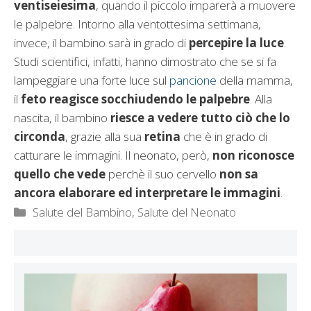
ventiseiesima
, quando il piccolo imparerà a muovere
le palpebre. Intorno alla ventottesima settimana,
invece, il bambino sarà in grado di
percepire la luce
.
Studi scientifici, infatti, hanno dimostrato che se si fa
lampeggiare una forte luce sul
pancione
della mamma,
il
feto reagisce socchiudendo le palpebre
. Alla
nascita, il bambino
riesce a vedere tutto ciò che lo
circonda
, grazie alla sua
retina
che è in grado di
catturare le immagini. Il neonato, però,
non riconosce
quello che vede
perchè il suo cervello
non sa
ancora elaborare ed interpretare le immagini
.
Categorie
Salute del Bambino
,
Salute del Neonato