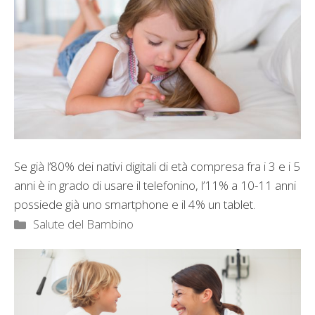
Se già l’80% dei nativi digitali di età compresa fra i 3 e i 5
anni è in grado di usare il telefonino, l’11% a 10-11 anni
possiede già uno smartphone e il 4% un tablet.
Categorie
Salute del Bambino