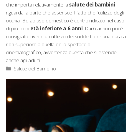
che importa relativamente la
salute dei bambini
riguarda la parte che asserisce il fatto che l’utilizzo degli
occhiali 3d ad uso domestico è controindicato nel caso
di piccoli di
età inferiore a 6 anni
. Dai 6 anni in poi è
consigliato invece un utilizzo dei suddetti per una durata
non superiore a quella dello spettacolo
cinematografico, avvertenza questa che si estende
anche agli adulti.
Categorie
Salute del Bambino