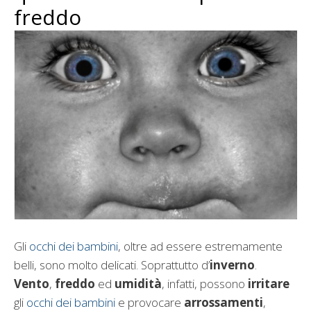
freddo
Gli
occhi dei bambini
, oltre ad essere estremamente
belli, sono molto delicati. Soprattutto d’
inverno
.
Vento
,
freddo
ed
umidità
, infatti, possono
irritare
gli
occhi dei bambini
e provocare
arrossamenti
,