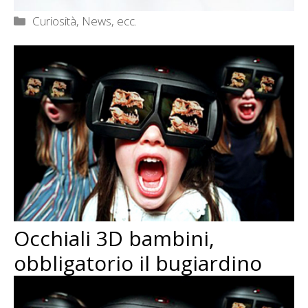
Categorie
Curiosità, News, ecc.
Occhiali 3D bambini,
obbligatorio il bugiardino