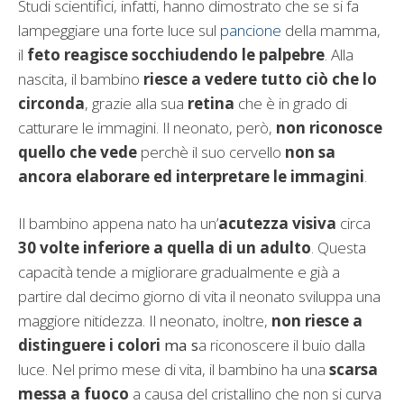
Studi scientifici, infatti, hanno dimostrato che se si fa
lampeggiare una forte luce sul
pancione
della mamma,
il
feto reagisce socchiudendo le palpebre
. Alla
nascita, il bambino
riesce a vedere tutto ciò che lo
circonda
, grazie alla sua
retina
che è in grado di
catturare le immagini. Il neonato, però,
non riconosce
quello che vede
perchè il suo cervello
non sa
ancora elaborare ed interpretare le immagini
.
Il bambino appena nato ha un’
acutezza visiva
circa
30 volte inferiore a quella di un adulto
. Questa
capacità tende a migliorare gradualmente e già a
partire dal decimo giorno di vita il neonato sviluppa una
maggiore nitidezza. Il neonato, inoltre,
non riesce a
distinguere i colori
ma s
a riconoscere il buio dalla
luce. Nel primo mese di vita, il bambino ha una
scarsa
messa a fuoco
a causa del cristallino che non si curva