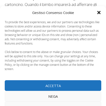
cartoncino. Quando il bimbo imparerà ad afferrare gli
oggetti è fondamentale il
gioco
: le forme colorate, le
Gestisci Consenso Cookie
apine, le immagini e tutto ciò che suggerisce la fantasia
To provide the best experiences, we and our partners use technologies like
della mamma.
cookies to store and/or access device information. Consenting to these
technologies will allow us and our partners to process personal data such as
Leggi anche:
browsing behavior or unique IDs on this site and show (non-) personalized
ads. Not consenting or withdrawing consent, may adversely affect certain
features and functions.
Click below to consent to the above or make granular choices. Your choices
will be applied to this site only. You can change your settings at any time,
including withdrawing your consent, by using the toggles on the Cookie
Policy, or by clicking on the manage consent button at the bottom of the
I sensi del neonato,
I sensi del neonato, il
screen.
l'udito
gusto
ACCETTA
NEGA