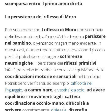
scomparsa entro il primo anno di età
.
La persistenza del riflesso di Moro
Può succedere che il
riflesso di Moro
non scompaia
definitivamente entro l’anno d’età e tenda a
persistere
nel bambino
, diventando magari meno evidente. In
questi casi, è bene tenere sotto osservazione il piccolo
perchè potrebbero insorgere
sofferenze
neurologiche
. Il persistere dei
riflessi primitivi
,
infatti, potrebbe impedire la corretta acquisizione delle
coordinazioni motorie e sensoriali
nel bambino.
Potrebbero verificarsi, ad esempio:
difficoltà nel
linguaggio
,
a camminare
, a
vestirsi da solo
,
ad avere
equilibrio
e
movimenti agili
,
cattiva
coordinazione occhio-mano
,
difficoltà a
scrivere
correttamente,
dislessia
,
disgrafia
,