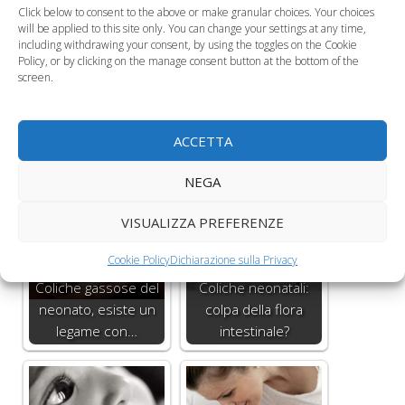
Click below to consent to the above or make granular choices. Your choices
Leggi anche:
will be applied to this site only. You can change your settings at any time,
including withdrawing your consent, by using the toggles on the Cookie
Policy, or by clicking on the manage consent button at the bottom of the
screen.
Riflessi neonatali,
come si manifestano
ACCETTA
e quando
I riflessi del neonato
scompaiono
NEGA
VISUALIZZA PREFERENZE
Cookie Policy
Dichiarazione sulla Privacy
Coliche gassose del
Coliche neonatali:
neonato, esiste un
colpa della flora
legame con…
intestinale?