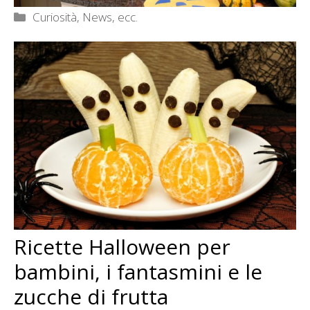
Categorie
Curiosità, News, ecc.
Ricette Halloween per
bambini, i fantasmini e le
zucche di frutta