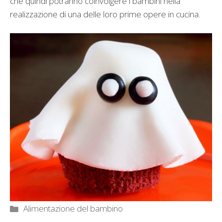
che quindi potranno coinvolgere i bambini nella
realizzazione di una delle loro prime opere in cucina.
Categorie
Alimentazione del bambino