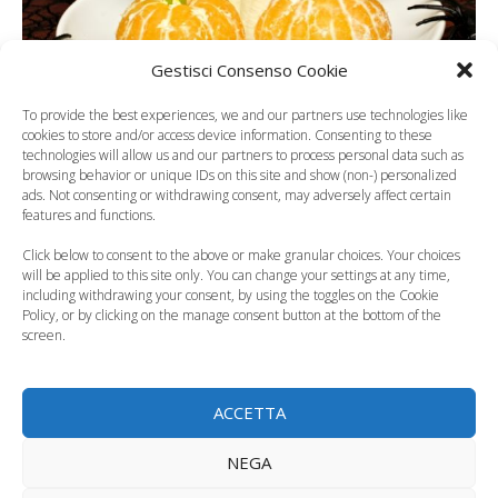
Gestisci Consenso Cookie
To provide the best experiences, we and our partners use technologies like
cookies to store and/or access device information. Consenting to these
Categorie
Alimentazione del bambino
technologies will allow us and our partners to process personal data such as
browsing behavior or unique IDs on this site and show (non-) personalized
ads. Not consenting or withdrawing consent, may adversely affect certain
features and functions.
Click below to consent to the above or make granular choices. Your choices
will be applied to this site only. You can change your settings at any time,
including withdrawing your consent, by using the toggles on the Cookie
Policy, or by clicking on the manage consent button at the bottom of the
screen.
ACCETTA
NEGA