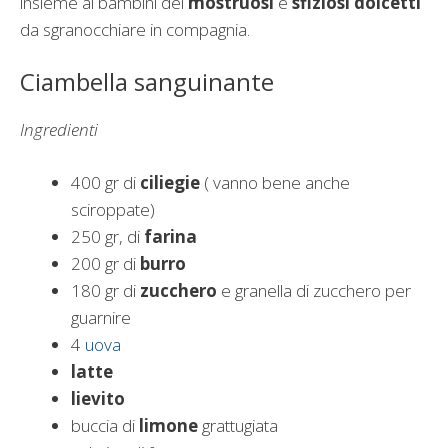
insieme ai bambini dei
mostruosi
e
sfiziosi dolcetti
da sgranocchiare in compagnia.
Ciambella sanguinante
Ingredienti
400 gr di
ciliegie
( vanno bene anche
sciroppate)
250 gr, di
farina
200 gr di
burro
180 gr di
zucchero
e granella di zucchero per
guarnire
4
uova
latte
lievito
buccia di
limone
grattugiata