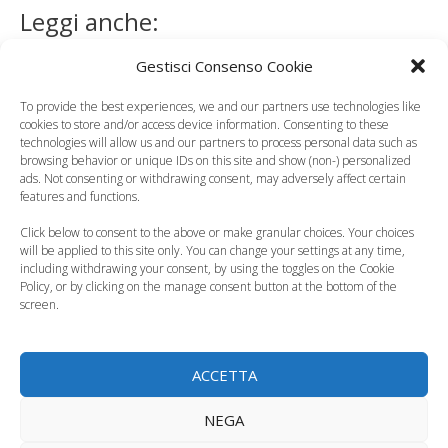
Leggi anche:
Gestisci Consenso Cookie
To provide the best experiences, we and our partners use technologies like
cookies to store and/or access device information. Consenting to these
Le prime uscite con
Primo bagno al mare
technologies will allow us and our partners to process personal data such as
il neonato, come
del neonato, i
browsing behavior or unique IDs on this site and show (non-) personalized
ads. Not consenting or withdrawing consent, may adversely affect certain
organizzarsi
consigli da seguire
features and functions.
Click below to consent to the above or make granular choices. Your choices
will be applied to this site only. You can change your settings at any time,
including withdrawing your consent, by using the toggles on the Cookie
Policy, or by clicking on the manage consent button at the bottom of the
screen.
Vacanze con un
7 buoni motivi per
neonato, meglio al
portare i neonati in
mare o in montagna?
spiaggia
ACCETTA
NEGA