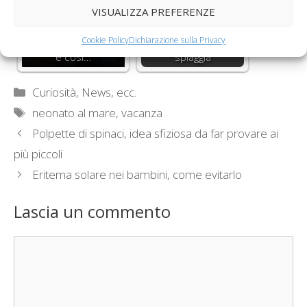
VISUALIZZA PREFERENZE
Il ruolo del ciuccio
Bambini a mare,
nei neonati, perché
cosa portare in
Cookie Policy
Dichiarazione sulla Privacy
è così…
spiaggia
Categorie
Curiosità, News, ecc.
Tag
neonato al mare
,
vacanza
Polpette di spinaci, idea sfiziosa da far provare ai
più piccoli
Eritema solare nei bambini, come evitarlo
Lascia un commento
Commento