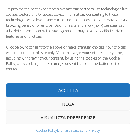
Perchè i neonati
riscontrabili ad un
sorridono?
mese
To provide the best experiences, we and our partners use technologies like
cookies to store and/or access device information. Consenting to these
technologies will allow us and our partners to process personal data such as
browsing behavior or unique IDs on this site and show (non-) personalized
ads. Not consenting or withdrawing consent, may adversely affect certain
features and functions.
Fertilità, lo stress
Ristorante bresciano
Click below to consent to the above or make granular choices. Your choices
will be applied to this site only. You can change your settings at any time,
non influenza il
vietato ai bambini:
including withdrawing your consent, by using the toggles on the Cookie
concepimento
torna il…
Policy, or by clicking on the manage consent button at the bottom of the
screen.
ACCETTA
Bambini, amano le
Cameron rivoluziona
NEGA
macchinine o le
le politiche per le
bambole già a 9 mesi
adozioni:…
VISUALIZZA PREFERENZE
Categorie
Curiosità, News, ecc.
Cookie Policy
Dichiarazione sulla Privacy