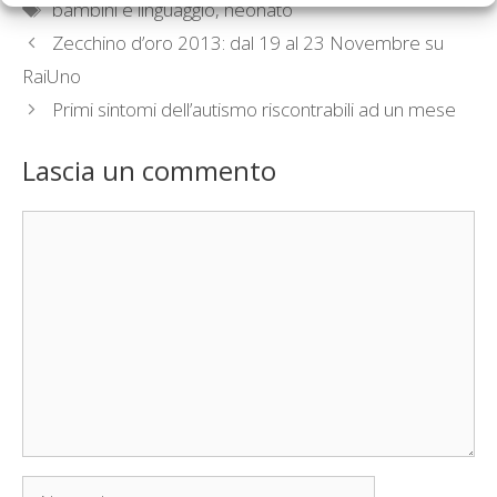
Tag
bambini e linguaggio
,
neonato
Zecchino d’oro 2013: dal 19 al 23 Novembre su
RaiUno
Primi sintomi dell’autismo riscontrabili ad un mese
Lascia un commento
Commento
Nome