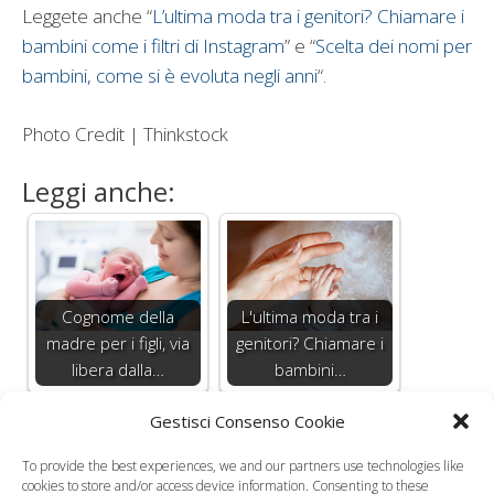
Leggete anche “
L’ultima moda tra i genitori? Chiamare i
bambini come i filtri di Instagram
” e “
Scelta dei nomi per
bambini, come si è evoluta negli anni
“.
Photo Credit | Thinkstock
Leggi anche:
Cognome della
L'ultima moda tra i
madre per i figli, via
genitori? Chiamare i
libera dalla…
bambini…
Gestisci Consenso Cookie
To provide the best experiences, we and our partners use technologies like
cookies to store and/or access device information. Consenting to these