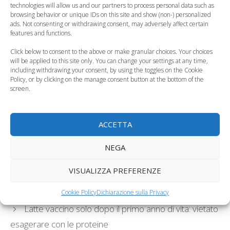
technologies will allow us and our partners to process personal data such as
Scelta dei nomi per
Giulia e Francesco i
browsing behavior or unique IDs on this site and show (non-) personalized
bambini, come si è
nomi più gettonati in
ads. Not consenting or withdrawing consent, may adversely affect certain
evoluta negli anni
Italia
features and functions.
Click below to consent to the above or make granular choices. Your choices
will be applied to this site only. You can change your settings at any time,
including withdrawing your consent, by using the toggles on the Cookie
Policy, or by clicking on the manage consent button at the bottom of the
screen.
Francesco e Sofia, i
Francesco e Giulia, i
nomi preferiti per i
nomi più in voga del
bambini
nuovo secolo
ACCETTA
Categorie
Curiosità, News, ecc.
NEGA
Tag
applicazioni
,
nomi
,
nomi bambini
VISUALIZZA PREFERENZE
Muffin con muesli e gocce di cioccolato per i
bambini
Cookie Policy
Dichiarazione sulla Privacy
Latte vaccino solo dopo il primo anno di vita: vietato
esagerare con le proteine