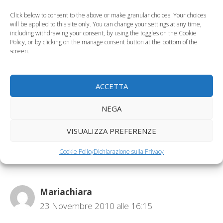
nausea in gravidanza
più intelligenti
Click below to consent to the above or make granular choices. Your choices
Categorie
will be applied to this site only. You can change your settings at any time,
Gravidanza
including withdrawing your consent, by using the toggles on the Cookie
Tag
combattere la nausea in gravidanza
,
disturbi in
Policy, or by clicking on the manage consent button at the bottom of the
screen.
gravidanza
,
nausea in gravidanza
Storie di natale, l’omino di pan di zenzero
Natale 2010, in vacanza con i bambini
ACCETTA
NEGA
1 commento su “La nausea
in gravidanza si combatte
VISUALIZZA PREFERENZE
con i ghiaccioli Lillipops”
Cookie Policy
Dichiarazione sulla Privacy
Mariachiara
23 Novembre 2010 alle 16:15