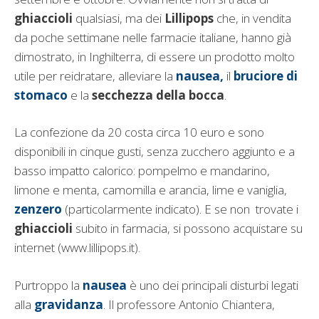
ghiaccioli
qualsiasi, ma dei
Lillipops
che, in vendita
da poche settimane nelle farmacie italiane, hanno già
dimostrato, in Inghilterra, di essere un prodotto molto
utile per reidratare, alleviare la
nausea,
il
bruciore di
stomaco
e la
secchezza della bocca
.
La confezione da 20 costa circa 10 euro e sono
disponibili in cinque gusti, senza zucchero aggiunto e a
basso impatto calorico: pompelmo e mandarino,
limone e menta, camomilla e arancia, lime e vaniglia,
zenzero
(particolarmente indicato). E se non trovate i
ghiaccioli
subito in farmacia, si possono acquistare su
internet (www.lillipops.it).
Purtroppo la
nausea
è uno dei principali disturbi legati
alla
gravidanza
.
Il professore Antonio Chiantera,