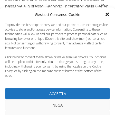
passarvela lo stesso. Secondo i ricercatori della Geffen
School of Medicine dell’UCLA, i piccoli venuti al mondo
Gestisci Consenso Cookie
da mamme che hanno sofferto di nausea sono più a
To provide the best experiences, we and our partners use technologies like
rischio di sviluppare “
malattie mentali
”.
cookies to store and/or access device information. Consenting to these
Categorie
Gravidanza
technologies will allow us and our partners to process personal data such as
browsing behavior or unique IDs on this site and show (non-) personalized
ads. Not consenting or withdrawing consent, may adversely affect certain
features and functions.
Click below to consent to the above or make granular choices. Your choices
will be applied to this site only. You can change your settings at any time,
including withdrawing your consent, by using the toggles on the Cookie
Policy, or by clicking on the manage consent button at the bottom of the
screen.
ACCETTA
NEGA