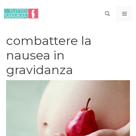
Vai
al
ME
contenuto
combattere la
nausea in
gravidanza