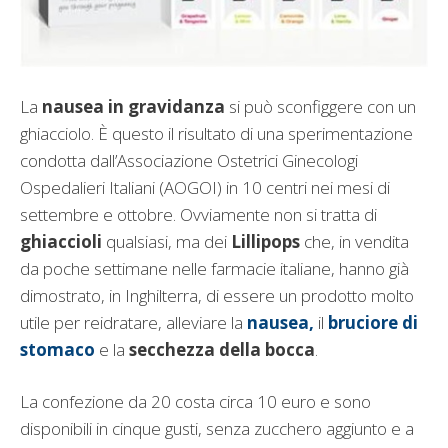
La
nausea in gravidanza
si può sconfiggere con un
ghiacciolo. È questo il risultato di una sperimentazione
condotta dall’Associazione Ostetrici Ginecologi
Ospedalieri Italiani (AOGOI) in 10 centri nei mesi di
settembre e ottobre. Ovviamente non si tratta di
ghiaccioli
qualsiasi, ma dei
Lillipops
che, in vendita
da poche settimane nelle farmacie italiane, hanno già
dimostrato, in Inghilterra, di essere un prodotto molto
utile per reidratare, alleviare la
nausea,
il
bruciore di
stomaco
e la
secchezza della bocca
.
La confezione da 20 costa circa 10 euro e sono
disponibili in cinque gusti, senza zucchero aggiunto e a