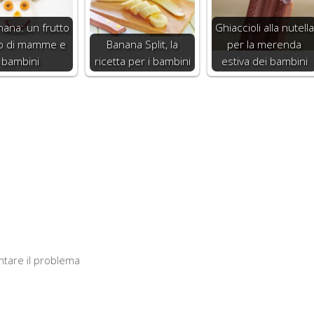
nana: un frutto
Ghiaccioli alla nutella
o di mamme e
Banana Split, la
per la merenda
bambini
ricetta per i bambini
estiva dei bambini
ontare il problema