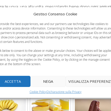
re le uova, una alla volta, mescolando bene dopo ogni aggiun
enere una poltiglia. Unire il latte e la cannella. Unirle al
Gestisci Consenso Cookie
vito, il bicarbonato e il sale. A questo punto unire anche, se 
provide the best experiences, we and our partners use technologies like cookies to
ate nella farina per evitare che affondino nell’impasto durant
re and/or access device information. Consenting to these technologies will allow us a
po a cassetta (quello da plumcake) imburrato ed infarinato o
 partners to process personal data such as browsing behavior or unique IDs on this si
 show (non-) personalized ads. Not consenting or withdrawing consent, may adversel
quindi fare cuocere in forno caldo, a 180 °C, per circa 45 minu
ect certain features and functions.
ro a velo a piacere.
ck below to consent to the above or make granular choices. Your choices will be appli
this site only. You can change your settings at any time, including withdrawing your
di banana e biscotti
e i
cubotti al cioccolato e cocco di Benedet
sent, by using the toggles on the Cookie Policy, or by clicking on the manage consent
ton at the bottom of the screen.
ACCETTA
NEGA
VISUALIZZA PREFERENZ
Cookie Policy
Dichiarazione sulla Privacy