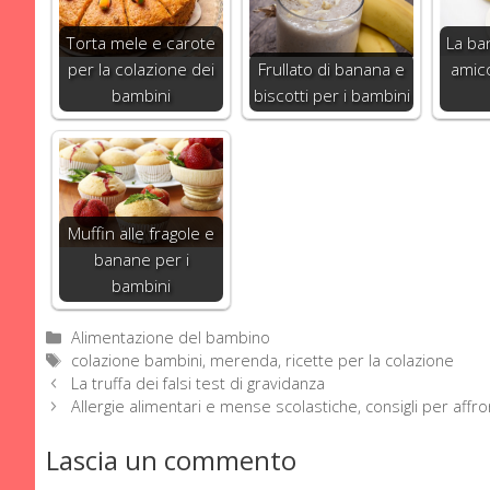
Torta mele e carote
La ba
per la colazione dei
Frullato di banana e
amic
bambini
biscotti per i bambini
Muffin alle fragole e
banane per i
bambini
Categorie
Alimentazione del bambino
Tag
colazione bambini
,
merenda
,
ricette per la colazione
La truffa dei falsi test di gravidanza
Allergie alimentari e mense scolastiche, consigli per affr
Lascia un commento