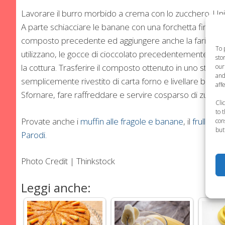
Lavorare il burro morbido a crema con lo zucchero. Uni
A parte schiacciare le banane con una forchetta fino ad ott
composto precedente ed aggiungere anche la farina, il lie
To 
utilizzano, le gocce di cioccolato precedentemente pass
sto
la cottura. Trasferire il composto ottenuto in uno stam
our
and
semplicemente rivestito di carta forno e livellare bene, 
aff
Sfornare, fare raffreddare e servire cosparso di zucche
Cli
to 
Provate anche i
muffin alle fragole e banane
, il
frullato 
con
but
Parodi.
Photo Credit | Thinkstock
Leggi anche: