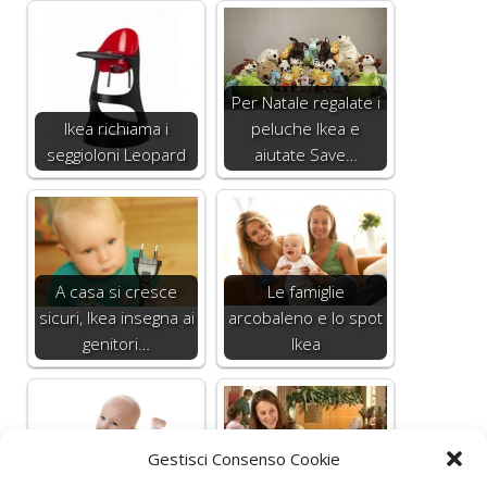
Per Natale regalate i
Ikea richiama i
peluche Ikea e
seggioloni Leopard
aiutate Save…
A casa si cresce
Le famiglie
sicuri, Ikea insegna ai
arcobaleno e lo spot
genitori…
Ikea
Gestisci Consenso Cookie
Ogni anno più di
I seggioloni per