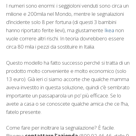
I numeri sono enormi: i seggioloni venduti sono circa un
milione e 200mila nel Mondo, mentre le segnalazioni
d’incidente solo 8 per fortuna (di questi 3 bambini
hanno riportato ferite lievi), ma giustamente
Ikea
non
vuole correre altri rischi. In teoria dovrebbero essere
circa 80 mila i pezzi da sostituire in Italia.
Questo modello ha fatto successo perché si tratta di un
prodotto molto conveniente e molto economico (solo
13 euro). Già ieri ci siamo accorte che qualche mamma
aveva investito in questa soluzione, quindi c’è sembrato
importante un passaparola un po’ più efficace. Se lo
avete a casa o se conoscete qualche amica che ce l’ha,
fatelo presente.
Come fare per inoltrare la segnalazione? È facile.
Bisogna
contattare l’azienda
(800 92 46 46, dalle 9