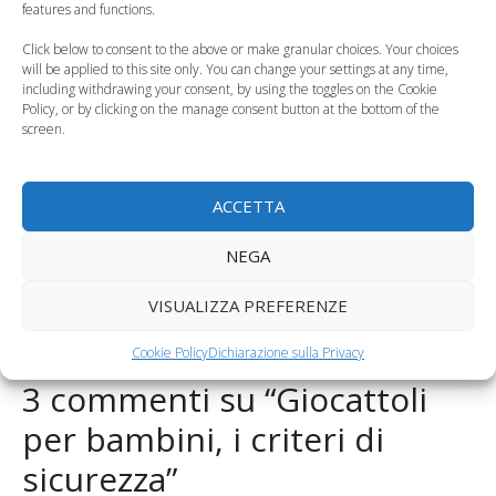
features and functions.
Click below to consent to the above or make granular choices. Your choices
will be applied to this site only. You can change your settings at any time,
including withdrawing your consent, by using the toggles on the Cookie
Giochi per bambini
Policy, or by clicking on the manage consent button at the bottom of the
La letterina-collage a
sicuri, il decalogo del
screen.
Babbo Natale
Ministero…
Categorie
Consigli per gli Acquisti
,
Curiosità, News, ecc.
ACCETTA
Tag
giocattoli a norma
,
giocattoli per neonato
,
sicurezza
NEGA
dei giocattoli
Riabilitazione bambini, il polo Bosisio Parini di Lecco
VISUALIZZA PREFERENZE
Iperemesi gravidica
Cookie Policy
Dichiarazione sulla Privacy
3 commenti su “Giocattoli
per bambini, i criteri di
sicurezza”