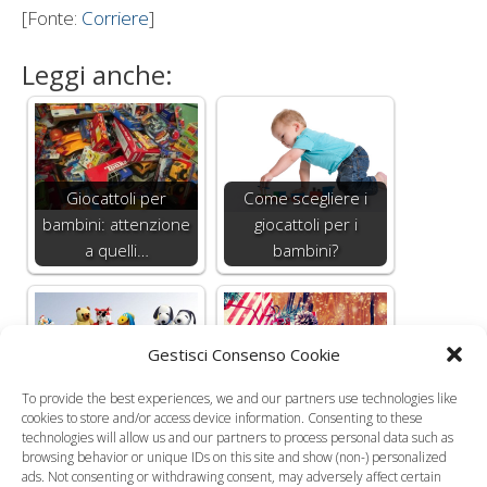
[Fonte:
Corriere
]
Leggi anche:
Giocattoli per
Come scegliere i
bambini: attenzione
giocattoli per i
a quelli…
bambini?
Gestisci Consenso Cookie
Natale 2009:
Natale, guida alla
To provide the best experiences, we and our partners use technologies like
operazione
scelta dei giocattoli
cookies to store and/or access device information. Consenting to these
technologies will allow us and our partners to process personal data such as
giocattolo sicuro
per i bambini
browsing behavior or unique IDs on this site and show (non-) personalized
ads. Not consenting or withdrawing consent, may adversely affect certain