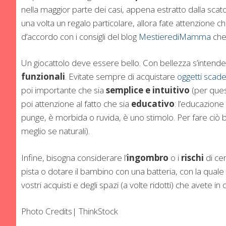
nella maggior parte dei casi, appena estratto dalla scat
una volta un regalo particolare, allora fate attenzione 
d’accordo con i consigli del blog
MestierediMamma
che 
Un giocattolo deve essere bello. Con bellezza s’intende 
funzionali
. Evitate sempre di acquistare
oggetti scade
poi importante che sia
semplice e intuitivo
(per ques
poi attenzione al fatto che sia
educativo
: l’educazione
punge, è morbida o ruvida, è uno stimolo. Per fare ciò 
meglio se naturali).
Infine, bisogna considerare l’
ingombro
o i
rischi
di ce
pista o dotare il bambino con una batteria, con la qual
vostri acquisti e degli spazi (a volte ridotti) che avete in 
Photo Credits| ThinkStock