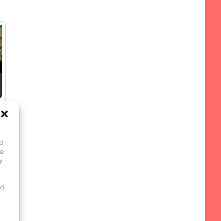
nd
te
y
ed