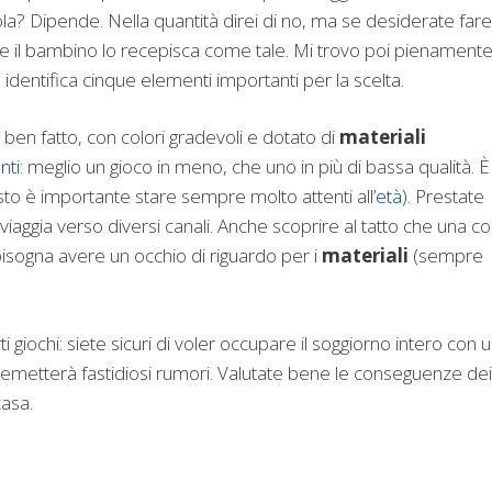
ola? Dipende. Nella quantità direi di no, ma se desiderate fare
che il bambino lo recepisca come tale. Mi trovo poi pienament
identifica cinque elementi importanti per la scelta.
ben fatto, con colori gradevoli e dotato di
materiali
nti
: meglio un gioco in meno, che uno in più di bassa qualità. È
to è importante stare sempre molto attenti all’
età
). Prestate
 viaggia verso diversi canali. Anche scoprire al tatto che una c
bisogna avere un occhio di riguardo per i
materiali
(sempre
rti giochi: siete sicuri di voler occupare il soggiorno intero con 
e emetterà fastidiosi rumori. Valutate bene le conseguenze dei
casa.