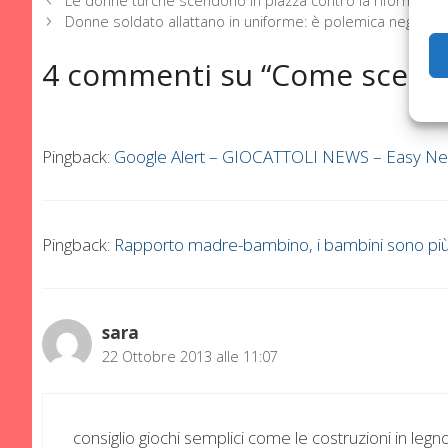
Le donne turche scendono in piazza contro la riforma dell
Donne soldato allattano in uniforme: è polemica negli US
4 commenti su “Come sceglier
Pingback:
Google Alert – GIOCATTOLI NEWS – Easy Ne
Pingback:
Rapporto madre-bambino, i bambini sono più
sara
22 Ottobre 2013 alle 11:07
consiglio giochi semplici come le costruzioni in legno