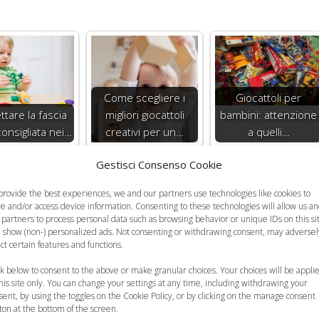
Come scegliere i
Giocattoli per
ttare la fascia
migliori giocattoli
bambini: attenzione
consigliata nei…
creativi per un…
a quelli…
Gestisci Consenso Cookie
provide the best experiences, we and our partners use technologies like cookies to
re and/or access device information. Consenting to these technologies will allow us a
 partners to process personal data such as browsing behavior or unique IDs on this si
 show (non-) personalized ads. Not consenting or withdrawing consent, may adversel
ect certain features and functions.
ck below to consent to the above or make granular choices. Your choices will be appli
this site only. You can change your settings at any time, including withdrawing your
sent, by using the toggles on the Cookie Policy, or by clicking on the manage consent
ton at the bottom of the screen.