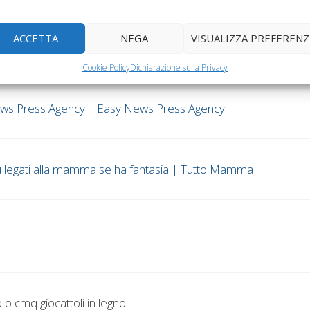
a legge sull’aborto
A
ACCETTA
NEGA
VISUALIZZA PREFERENZ
e i giocattoli per i bambini?”
Cookie Policy
Dichiarazione sulla Privacy
ws Press Agency | Easy News Press Agency
 legati alla mamma se ha fantasia | Tutto Mamma
 o cmq giocattoli in legno.