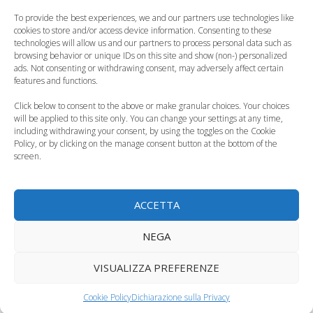
d'età?
riduce il rischio…
To provide the best experiences, we and our partners use technologies like
cookies to store and/or access device information. Consenting to these
technologies will allow us and our partners to process personal data such as
browsing behavior or unique IDs on this site and show (non-) personalized
ads. Not consenting or withdrawing consent, may adversely affect certain
features and functions.
La depressione post
La salute della
Click below to consent to the above or make granular choices. Your choices
partum potrebbe
donna in gravidanza
will be applied to this site only. You can change your settings at any time,
including withdrawing your consent, by using the toggles on the Cookie
essere correlata…
è uno specchio…
Policy, or by clicking on the manage consent button at the bottom of the
screen.
ACCETTA
Mamme
Matrimonio, ecco
ossessionate dai
NEGA
come trasforma le
bebè i primi mesi di
donne
vita? E' normale
VISUALIZZA PREFERENZE
Categorie
Salute della donna
Cookie Policy
Dichiarazione sulla Privacy
Tag