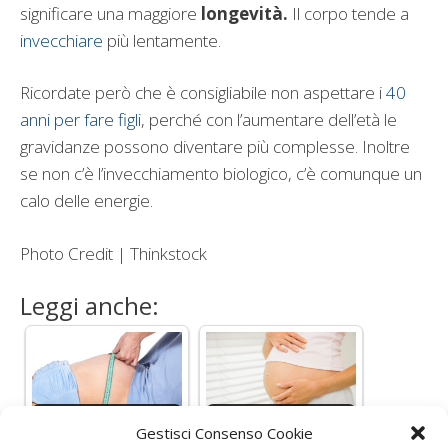
significare una maggiore
longevità.
Il corpo tende a
invecchiare
più lentamente.
Ricordate però che è consigliabile non aspettare i
40
anni per fare figli
, perché con l’aumentare dell’età le
gravidanze possono diventare più complesse. Inoltre
se non c’è l’invecchiamento biologico, c’è comunque un
calo delle energie.
Photo Credit | Thinkstock
Leggi anche:
Diventare mamma,
Avere un bambino
Gestisci Consenso Cookie
esiste un limite
dopo i 30 anni