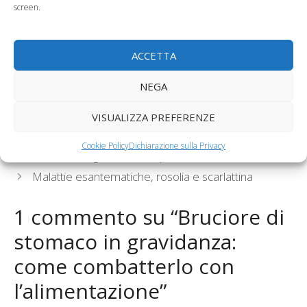
screen.
La stitichezza in
Reflusso gastrico in
gravidanza, come
gravidanza: sintomi e
ACCETTA
combatterla
rimedi
NEGA
Categorie
Mangiare in Gravidanza
,
Salute in Gravidanza
Tag
acidità di stomaco in gravidanza
,
bruciore di
VISUALIZZA PREFERENZE
stomaco in gravidanza
,
progesterone
Cookie Policy
Dichiarazione sulla Privacy
Il calo fisiologico: come e perché
Malattie esantematiche, rosolia e scarlattina
1 commento su “Bruciore di
stomaco in gravidanza:
come combatterlo con
l’alimentazione”