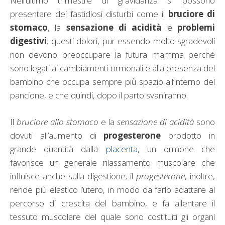
Nell’ultimo trimestre di gravidanza si possono
presentare dei fastidiosi disturbi come il
bruciore di
stomaco
, la
sensazione di acidità
e
problemi
digestivi
; questi dolori, pur essendo molto sgradevoli
non devono preoccupare la futura mamma perché
sono legati ai cambiamenti ormonali e alla presenza del
bambino che occupa sempre più spazio all’interno del
pancione, e che quindi, dopo il parto svaniranno.
Il
bruciore
allo
stomaco
e la
sensazione
di
acidità
sono
dovuti all’aumento di
progesterone
prodotto in
grande quantità dalla
placenta
, un ormone che
favorisce un generale rilassamento muscolare che
influisce anche sulla digestione; il
progesterone
, inoltre,
rende più elastico l’utero, in modo da farlo adattare al
percorso di crescita del bambino, e fa allentare il
tessuto muscolare del quale sono costituiti gli organi