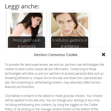
Leggi anche:
Pirosi gastrica in
Il reflusso gastrico in
gravidanza
gravidanza
Gestisci Consenso Cookie
To provide the best experiences, we and our partners use technologies like
cookies to store and/or access device information. Consenting to these
technologies will allow us and our partners to process personal data such as
Gravidanza, rimedi
Erbe medicinali
browsing behavior or unique IDs on this site and show (non-) personalized
ads. Not consenting or withdrawing consent, may adversely affect certain
per la digestione
contro coliche e
features and functions.
lenta
acidità di stomaco…
Click below to consent to the above or make granular choices. Your choices
will be applied to this site only. You can change your settings at any time,
including withdrawing your consent, by using the toggles on the Cookie
Policy, or by clicking on the manage consent button at the bottom of the