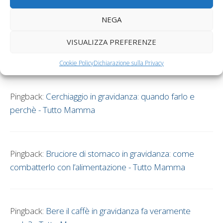
NEGA
Pingback:
La flussimetria materno fetale - Tutto
VISUALIZZA PREFERENZE
Mamma
Cookie Policy
Dichiarazione sulla Privacy
Pingback:
Cerchiaggio in gravidanza: quando farlo e
perchè - Tutto Mamma
Pingback:
Bruciore di stomaco in gravidanza: come
combatterlo con l’alimentazione - Tutto Mamma
Pingback:
Bere il caffè in gravidanza fa veramente