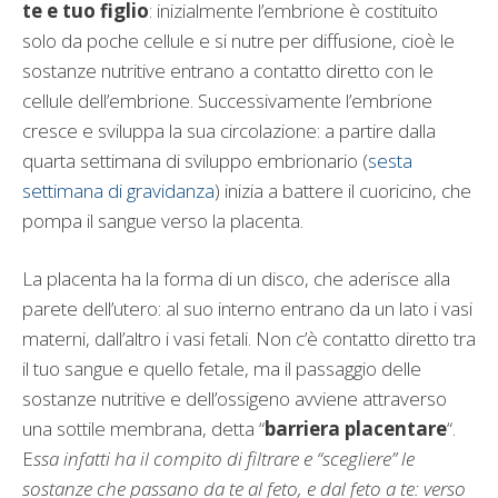
te e tuo figlio
: inizialmente l’embrione è costituito
solo da poche cellule e si nutre per diffusione, cioè le
sostanze nutritive entrano a contatto diretto con le
cellule dell’embrione. Successivamente l’embrione
cresce e sviluppa la sua circolazione: a partire dalla
quarta settimana di sviluppo embrionario (
sesta
settimana di gravidanza
) inizia a battere il cuoricino, che
pompa il sangue verso la placenta.
La placenta ha la forma di un disco, che aderisce alla
parete dell’utero: al suo interno entrano da un lato i vasi
materni, dall’altro i vasi fetali. Non c’è contatto diretto tra
il tuo sangue e quello fetale, ma il passaggio delle
sostanze nutritive e dell’ossigeno avviene attraverso
una sottile membrana, detta “
barriera placentare
“.
E
ssa infatti ha il compito di filtrare e “scegliere” le
sostanze che passano da te al feto, e dal feto a te: verso