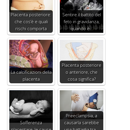
Placenta posteriore:
Sentire il battito del
che cos’è e quali
feto in gravidanza,
rischi comporta
quando è…
Placenta posteriore
La calcificazioni della
o anteriore, che
placenta
cosa significa?
Preeclampsia, a
Sofferenza
causarla sarebbe
placentare, le cause
una battaglia tra…