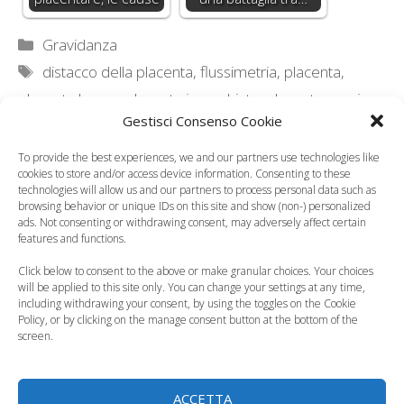
Categorie
Gravidanza
Tag
distacco della placenta
,
flussimetria
,
placenta
,
placenta bassa
,
placenta invecchiata
,
placenta previa
Gestisci Consenso Cookie
Mal d’orecchi e mal di gola nel bambino piccolo, che
fare?
To provide the best experiences, we and our partners use technologies like
cookies to store and/or access device information. Consenting to these
La guida della gravidanza: 19esima settimana
technologies will allow us and our partners to process personal data such as
browsing behavior or unique IDs on this site and show (non-) personalized
12 commenti su “La
ads. Not consenting or withdrawing consent, may adversely affect certain
features and functions.
placenta, cos’è e come
Click below to consent to the above or make granular choices. Your choices
funziona”
will be applied to this site only. You can change your settings at any time,
including withdrawing your consent, by using the toggles on the Cookie
Policy, or by clicking on the manage consent button at the bottom of the
screen.
Pingback:
Abruptio placentae ovvero il distacco di
placenta - Tutto Mamma
ACCETTA