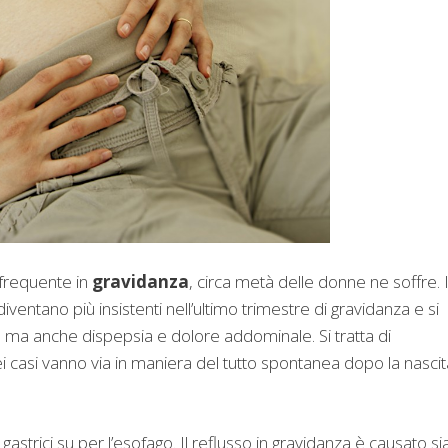
frequente in
gravidanza
, circa metà delle donne ne soffre. 
diventano più insistenti nell’ultimo trimestre di gravidanza e si
, ma anche dispepsia e dolore addominale. Si tratta di
ei casi vanno via in maniera del tutto spontanea dopo la nascit
i gastrici su per l’esofago. Il reflusso in gravidanza è causato si