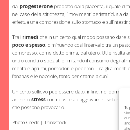
dal
progesterone
prodotto dalla placenta, il quale di
nel caso della stitichezza, i movimenti peristaltici, sia dall
effettua una compressione sullo stomaco e sull’intestino
Tra i
rimedi
che in un certo qual modo possano dare sol
poco e spesso
, diminuendo così l’intervallo tra un past
compresso, come detto prima, dall’utero. Utile risulta 
unti o conditi o speziati e limitando il consumo degli ali
menta e agrumi, pomodori e peperoni. Tra gli alimenti co
l’ananas e le nocciole, tanto per citarne alcuni.
Un certo sollievo può essere dato, infine, nel dormire co
anche lo
stress
contribusce ad aggravarne i sintomi, ecc
che possano provocarlo.
To 
sto
our
Photo Credit | Thinkstock
and
aff