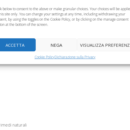
ck below to consent to the above or make granular choices. Your choices will be appli
this site only. You can change your settings at any time, including withdrawing your
sent, by using the toggles on the Cookie Policy, or by clicking on the manage consent
ton at the bottom of the screen.
sso e neonato,
 comportarsi
ACCETTA
NEGA
VISUALIZZA PREFERENZ
on questa
Reflusso nei neonati,
Pirosi gastrica in
ondizione?
come comportarsi?
gravidanza
Cookie Policy
Dichiarazione sulla Privacy
rimedi naturali