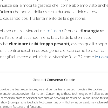
minuisce sia la mobilità gastrica che, come abbiamo visto anch
’
utero
che per via della crescita durante la dolce attesa
, causando così il rallentamento della digestione.
lievo contro i sintomi del
reflusso
c’è quello di
mangiare
o e l’altro e affaticando meno l’attività dello stomaco,
anche
eliminare i cibi troppo pesanti
, ovvero quelli troppo
menti controindicati in questo genere di casi come te e caffè,
nsigliati, invece quelli ricchi di vitamineB1 e B2 come
le uova
n lo schienale leggermente rialzato ed a pancia in su. In alcun
Gestisci Consenso Cookie
o perchè sarà bene cercare di evitare tutte quelle situazioni
provide the best experiences, we and our partners use technologies like cookies to
re and/or access device information. Consenting to these technologies will allow us a
 partners to process personal data such as browsing behavior or unique IDs on this si
 show (non-) personalized ads. Not consenting or withdrawing consent, may adversel
ect certain features and functions.