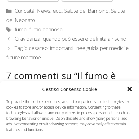
Categorie
Curiosità, News, ecc.
,
Salute del Bambino
,
Salute
del Neonato
Tag
fumo
,
fumo dannoso
Gravidanza, quando può essere definita a rischio
Taglio cesareo: importanti linee guida per medici e
future mamme
7 commenti su “Il fumo è
dannoso per i bambini
Gestisci Consenso Cookie
anche se di terza mano”
To provide the best experiences, we and our partners use technologies like
cookies to store and/or access device information. Consenting to these
technologies will allow us and our partners to process personal data such as
browsing behavior or unique IDs on this site and show (non-) personalized
Pingback:
Fumo passivo, quanto è nocivo per i bambini
ads. Not consenting or withdrawing consent, may adversely affect certain
features and functions.
- Tutto Mamma