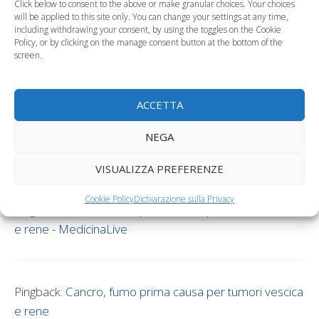
Click below to consent to the above or make granular choices. Your choices
will be applied to this site only. You can change your settings at any time,
including withdrawing your consent, by using the toggles on the Cookie
Policy, or by clicking on the manage consent button at the bottom of the
Pingback:
Per il feto il fumo passivo è dannoso come
screen.
quello attivo - Tutto Mamma
ACCETTA
Pingback:
Fumo passivo, nocivo anche in auto - Tutto
NEGA
Mamma
VISUALIZZA PREFERENZE
Cookie Policy
Dichiarazione sulla Privacy
Pingback:
Cancro, fumo prima causa per tumori vescica
e rene - MedicinaLive
Pingback:
Cancro, fumo prima causa per tumori vescica
e rene