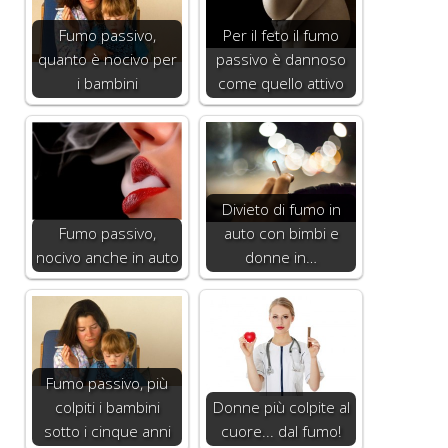
Fumo passivo,
Per il feto il fumo
quanto è nocivo per
passivo è dannoso
i bambini
come quello attivo
Divieto di fumo in
Fumo passivo,
auto con bimbi e
nocivo anche in auto
donne in…
Fumo passivo, più
colpiti i bambini
Donne più colpite al
sotto i cinque anni
cuore... dal fumo!