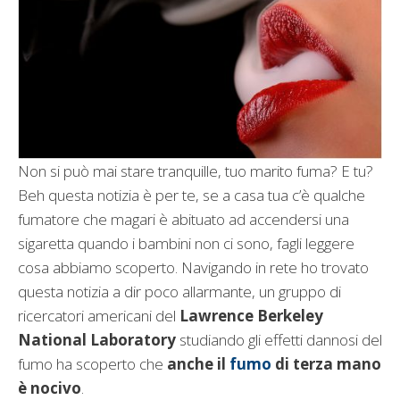
Non si può mai stare tranquille, tuo marito fuma? E tu?
Beh questa notizia è per te, se a casa tua c’è qualche
fumatore che magari è abituato ad accendersi una
sigaretta quando i bambini non ci sono, fagli leggere
cosa abbiamo scoperto. Navigando in rete ho trovato
questa notizia a dir poco allarmante, un gruppo di
ricercatori americani del
Lawrence Berkeley
National Laboratory
studiando gli effetti dannosi del
fumo ha scoperto che
anche il
fumo
di terza mano
è nocivo
.