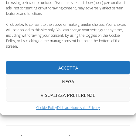
Categorie
Curiosità, News, ecc.
,
Salute del Bambino
browsing behavior or unique IDs on this site and show (non-) personalized
ads. Not consenting or withdrawing consent, may adversely affect certain
Tag
asma bambini
,
fumo passivo nei bambini
features and functions.
Le ricette di Cotto e Mangiato per bambini, le torte
Click below to consent to the above or make granular choices. Your choices
salate
will be applied to this site only. You can change your settings at any time,
including withdrawing your consent, by using the toggles on the Cookie
Natale in dolce attesa
Policy, or by clicking on the manage consent button at the bottom of the
screen.
1 commento su “Fumo
passivo, più colpiti i bambini
ACCETTA
sotto i cinque anni”
NEGA
VISUALIZZA PREFERENZE
Pingback:
Bambine Rett, i disturbi polmonari si curano
Cookie Policy
Dichiarazione sulla Privacy
con la cantoterapia - Tutto Mamma