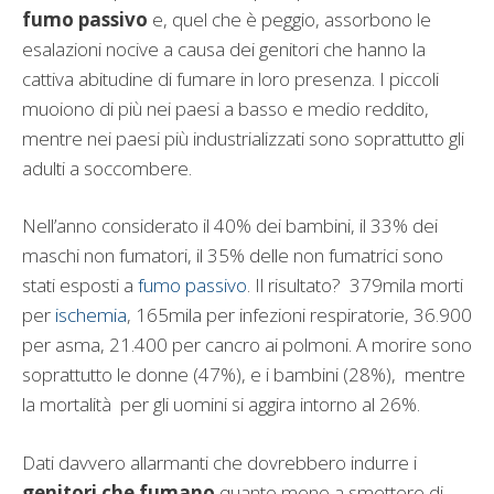
fumo passivo
e, quel che è peggio, assorbono le
esalazioni nocive a causa dei genitori che hanno la
cattiva abitudine di fumare in loro presenza. I piccoli
muoiono di più nei paesi a basso e medio reddito,
mentre nei paesi più industrializzati sono soprattutto gli
adulti a soccombere.
Nell’anno considerato il 40% dei bambini, il 33% dei
maschi non fumatori, il 35% delle non fumatrici sono
stati esposti a
fumo passivo
. Il risultato? 379mila morti
per
ischemia
, 165mila per infezioni respiratorie, 36.900
per asma, 21.400 per cancro ai polmoni. A morire sono
soprattutto le donne (47%), e i bambini (28%), mentre
la mortalità per gli uomini si aggira intorno al 26%.
Dati davvero allarmanti che dovrebbero indurre i
genitori che fumano
quanto meno a smettere di