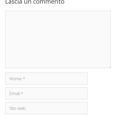
Lascia un commento
Commento
Nome
Email
Sito
web