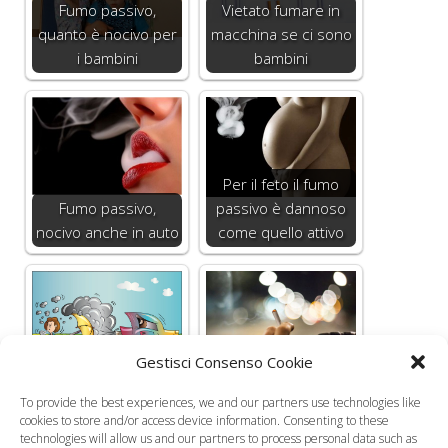
Fumo passivo,
Vietato fumare in
quanto è nocivo per
macchina se ci sono
i bambini
bambini
Per il feto il fumo
Fumo passivo,
passivo è dannoso
nocivo anche in auto
come quello attivo
Asma nei bambini,
Divieto di fumo in
Gestisci Consenso Cookie
nel 14% dei casi la
auto con bimbi e
To provide the best experiences, we and our partners use technologies like
causa è lo smog
donne in…
cookies to store and/or access device information. Consenting to these
technologies will allow us and our partners to process personal data such as