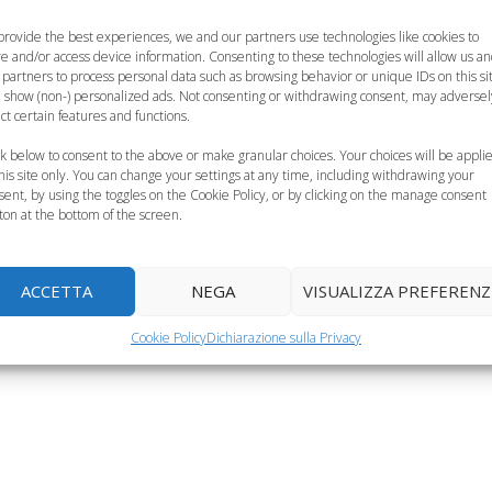
per tutti, proprio come ha fatto Ikea.
provide the best experiences, we and our partners use technologies like cookies to
Categorie
Curiosità, News, ecc.
re and/or access device information. Consenting to these technologies will allow us a
 partners to process personal data such as browsing behavior or unique IDs on this si
 show (non-) personalized ads. Not consenting or withdrawing consent, may adversel
ect certain features and functions.
ck below to consent to the above or make granular choices. Your choices will be appli
this site only. You can change your settings at any time, including withdrawing your
sent, by using the toggles on the Cookie Policy, or by clicking on the manage consent
ton at the bottom of the screen.
ACCETTA
NEGA
VISUALIZZA PREFERENZ
Cookie Policy
Dichiarazione sulla Privacy