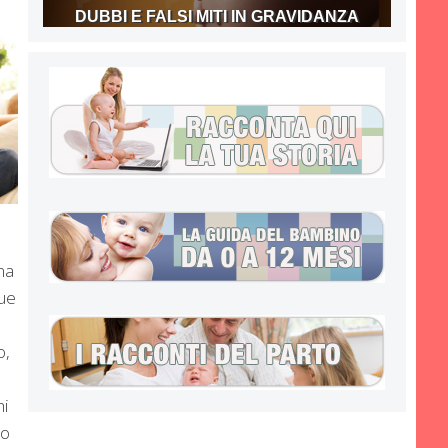
DUBBI E FALSI MITI IN GRAVIDANZA
ma
sue
o,
hi
lo