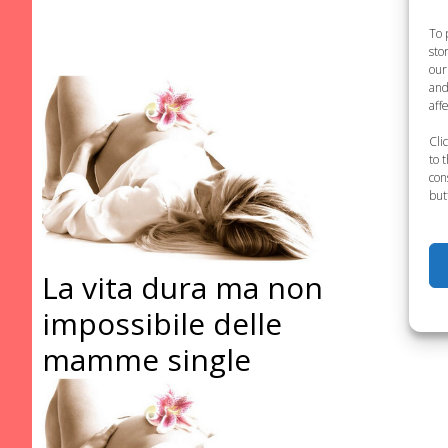
To 
sto
our
and
aff
Cli
to 
con
but
La vita dura ma non
impossibile delle
mamme single