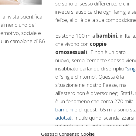
se sono di sesso differente, e chi
invece si auspica che ogni famiglia si
 rivista scientifica
felice, al di là della sua composizione
n almeno uno dei
 emotivo, sociale e
Esistono 100 mila
bambini,
in Italia
 su un campione di 86
che vivono con
coppie
omosessuali
. E non è un dato
nuovo, semplicemente spesso vien
insabbiato parlando di semplici “
sing
o “single di ritorno”. Questa è la
situazione nel nostro Paese, ma
all’estero non è diverso: negli Stati Un
è un fenomeno che conta 270 mila
bambini
e di questi, 65 mila sono sta
adottati
. Inutile quindi scandalizzarsi
polemizzare, quanto sarebbe più
appropriato pensare a delle politich
Gestisci Consenso Cookie