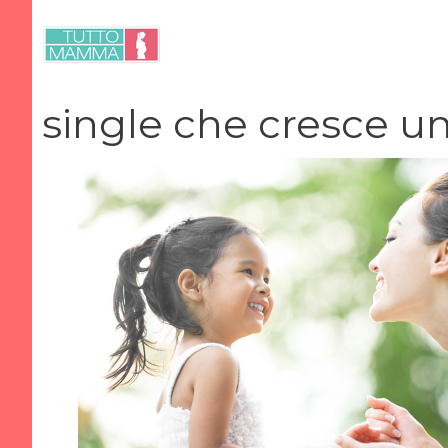
Vai
al
contenuto
single che cresce un 