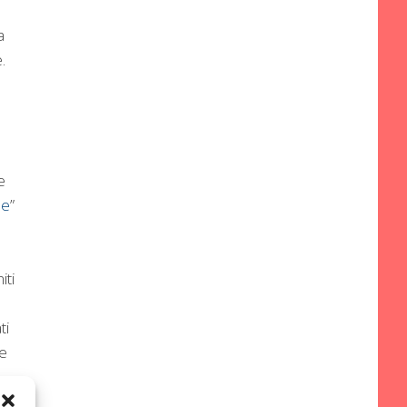
a
.
,
e
le
”
iti
ti
 e
e