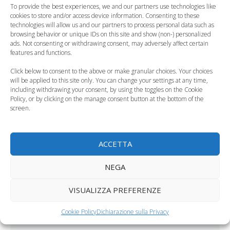
To provide the best experiences, we and our partners use technologies like
cookies to store and/or access device information. Consenting to these
technologies will allow us and our partners to process personal data such as
BELLEZZA IN GRAVIDANZA
browsing behavior or unique IDs on this site and show (non-) personalized
ads. Not consenting or withdrawing consent, may adversely affect certain
features and functions.
Click below to consent to the above or make granular choices. Your choices
will be applied to this site only. You can change your settings at any time,
DUBBI E FALSI MITI IN GRAVIDANZA
including withdrawing your consent, by using the toggles on the Cookie
Policy, or by clicking on the manage consent button at the bottom of the
screen.
ACCETTA
NEGA
VISUALIZZA PREFERENZE
Cookie Policy
Dichiarazione sulla Privacy