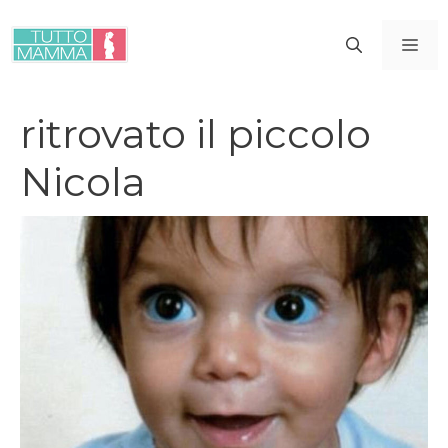
Vai
al
ME
contenuto
ritrovato il piccolo
Nicola