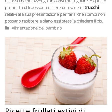
di far si che ne avvenga un consumo regolare. A questo
proposito utili possono essere una serie di
trucchi
relativi alla sua presentazione per far si che i bimbi non
possano resistere e siano essi stessi a chiedere il bis.
Categorie
Alimentazione del bambino
Ricette frullati estivi di