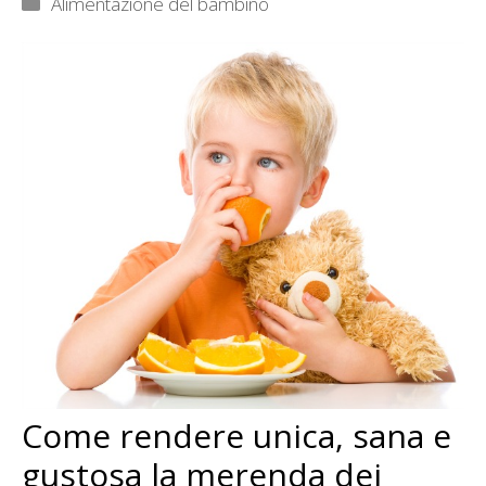
Categorie
Alimentazione del bambino
Come rendere unica, sana e
gustosa la merenda dei