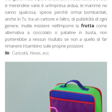
e merendine varie è un’impresa ardua, le mamme ne
sanno qualcosa, specie perchè ormai bombardati,
anche in Tv, tra un cartone e l’altro, di pubblicità di ogni
genere. Inutile insistere nell’imporre la
frutta
come
alternativa a cioccolato o patatine in busta, non
porterebbe a nessun risultato se non a quello di far
rimanere il bambino sulle proprie posizioni.
Categorie
Curiosità, News, ecc.