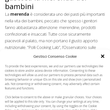
bambini
La
merenda
è considerata uno dei pasti più importanti
nella vita dei bambini, peccato che spesso i genitori
fanno abbastanza attenzione: merendine, prodotti
confezionati e insaccati. Tutte cose sicuramente
piacevoli al palato, ma non portano il giusto apporto
nutrizionale. “Polli Cooking Lab”, l’Osservatorio sulle
tendenze alimentari dell’omonima azienda toscana, ha
Gestisci Consenso Cookie
intervistato un gruppo di nutrizionisti e oltre 125 chef
To provide the best experiences, we and our partners use technologies like
nazionali per elaborare qualche consiglio per migliorare
cookies to store and/or access device information. Consenting to these
la merenda dei piccoli.
technologies will allow us and our partners to process personal data such as
browsing behavior or unique IDs on this site and show (non-) personalized
ads. Not consenting or withdrawing consent, may adversely affect certain
features and functions.
Click below to consent to the above or make granular choices. Your choices
will be applied to this site only. You can change your settings at any time,
including withdrawing your consent, by using the toggles on the Cookie