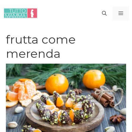
Vai
al
ME
contenuto
frutta come
merenda